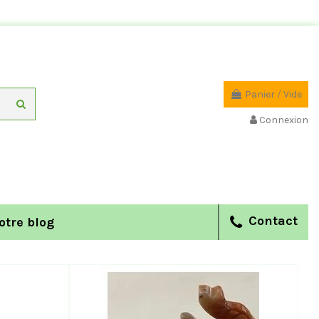
Panier
/
Vide
Connexion
Contact
otre blog