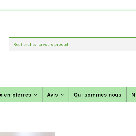
x en pierres
Avis
Qui sommes nous
N