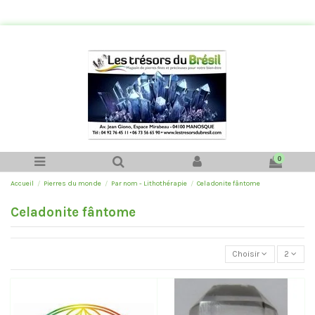
0
Accueil
Pierres du monde
Par nom - Lithothérapie
Celadonite fântome
Celadonite fântome
Choisir
2