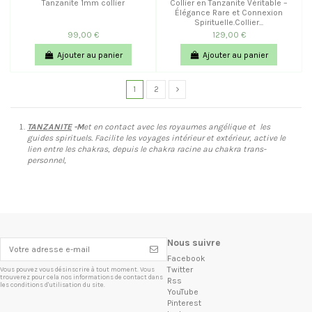
Tanzanite 1mm collier
Collier en Tanzanite Véritable –
Élégance Rare et Connexion
Spirituelle.Collier...
99,00 €
129,00 €
Ajouter au panier
Ajouter au panier
1
2
TANZANITE
-M
et en contact avec les royaumes angélique et les
guides spirituels. Facilite les voyages intérieur et extérieur, active le
lien entre les chakras, depuis le chakra racine au chakra trans-
personnel,
Nous suivre
Facebook
Twitter
Vous pouvez vous désinscrire à tout moment. Vous
trouverez pour cela nos informations de contact dans
Rss
les conditions d'utilisation du site.
YouTube
Pinterest