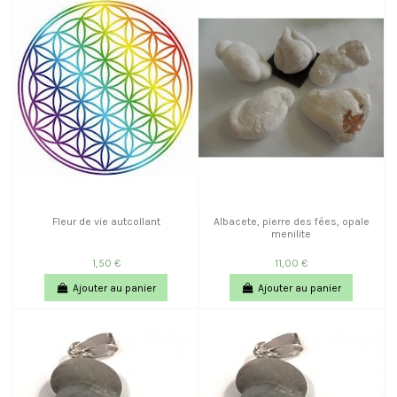
Fleur de vie autcollant
Albacete, pierre des fées, opale
menilite
1,50 €
11,00 €
Ajouter au panier
Ajouter au panier