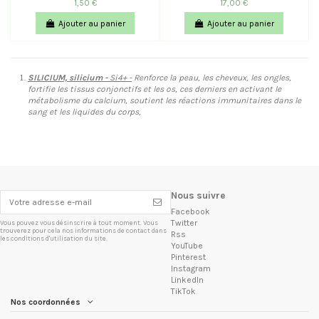
1,50 €
17,00 €
Ajouter au panier
Ajouter au panier
SILICIUM, silicium -
Si4+ -
Renforce la peau, les cheveux, les ongles,
fortifie les tissus conjonctifs et les os, ces derniers en activant le
métabolisme du calcium, soutient les réactions immunitaires dans le
sang et les liquides du corps,
Nous suivre
Facebook
Twitter
Vous pouvez vous désinscrire à tout moment. Vous
trouverez pour cela nos informations de contact dans
Rss
les conditions d'utilisation du site.
YouTube
Pinterest
Instagram
LinkedIn
TikTok
Nos coordonnées