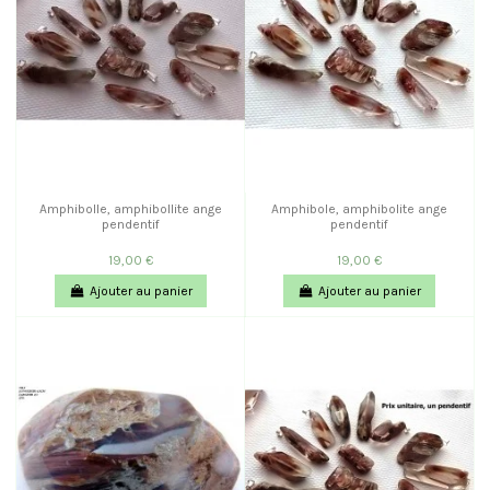
Amphibolle, amphibollite ange
Amphibole, amphibolite ange
pendentif
pendentif
19,00 €
19,00 €
Ajouter au panier
Ajouter au panier