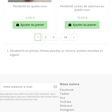
Pendentif en quartz rose
Pendentif sceau de salomon en
quartz rose
5,00 €
15,00 €
Ajouter au panier
Ajouter au panier
1
2
3
…
54
Pendentifs en pierres. Pierres percées, pi chinois, pierres montées en
argent.
Nous suivre
Facebook
Twitter
Vous pouvez vous désinscrire à tout moment. Vous
trouverez pour cela nos informations de contact dans
Rss
les conditions d'utilisation du site.
YouTube
Pinterest
Instagram