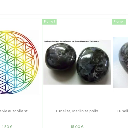
Promo !
Promo !
e vie autcollant
Lunelite, Merlinite polis
Lunel
1,50 €
15,00 €