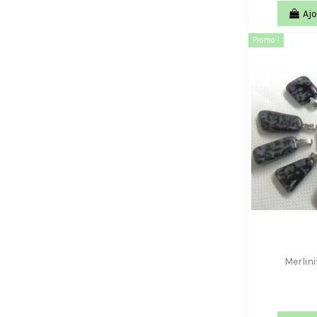
Ajo
Promo !
Merlini