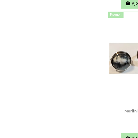
Ajo
Promo !
Merlin