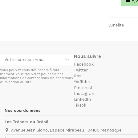
Ajo
Lunelite
Nous suivre
Facebook
Twitter
Vous pouvez vous désinscrire à tout
moment. Vous trouverez pour cela nos
Rss
informations de contact dans les conditions
YouTube
d'utilisation du site.
Pinterest
Instagram
LinkedIn
TikTok
Nos coordonnées
Les Trésors du Brésil
Avenue Jean Giono, Espace Mirabeau - 04100 Manosque