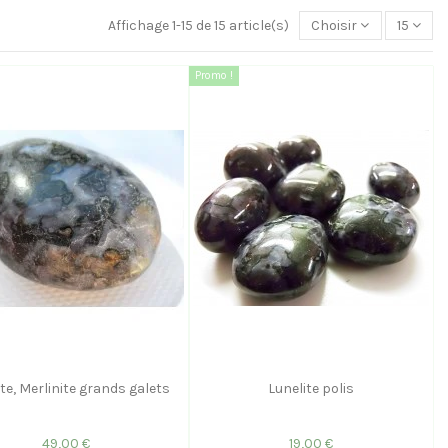
Affichage 1-15 de 15 article(s)
Choisir
15
Promo !
ite, Merlinite grands galets
Lunelite polis
49,00 €
19,00 €