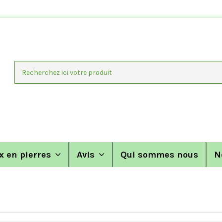
x en pierres
Avis
Qui sommes nous
N