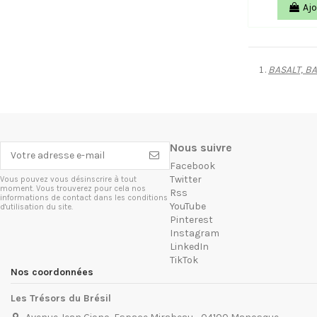
Ajo
BASALT, B
Nous suivre
Facebook
Twitter
Vous pouvez vous désinscrire à tout
moment. Vous trouverez pour cela nos
Rss
informations de contact dans les conditions
YouTube
d'utilisation du site.
Pinterest
Instagram
LinkedIn
TikTok
Nos coordonnées
Les Trésors du Brésil