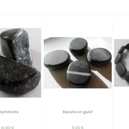
mphibolite
Basalte en galet
10,80 €
9,00 €