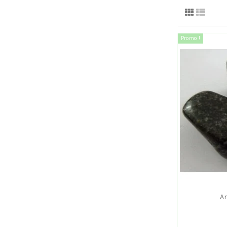
Promo !
A