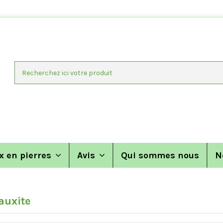
x en pierres
Avis
Qui sommes nous
N
auxite