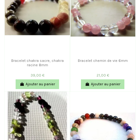
Bracelet chakra sacre, chakra
Bracelet chemin de vie 6mm
racine 8mm
39,00 €
21,00 €
Ajouter au panier
Ajouter au panier