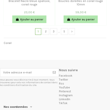
Bracelet Nacre bleue opalisee,
Boucles doreilles en corail rouge
corail rouge
10mm
23,00 €
59,00 €
Ajouter au panier
Ajouter au panier
1
2
3
…
5
Corail
Nous suivre
Facebook
Twitter
Vous pouvez vous désinscrire à tout moment. Vous
trouverez pour cela nos informations de contact dans
Rss
les conditions d'utilisation du site.
YouTube
Pinterest
Instagram
LinkedIn
TikTok
Nos coordonnées