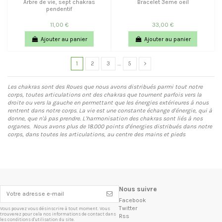
Arbre de vie, sept chakras
Bracelet 3eme oeil
pendentif
11,00 €
33,00 €
Ajouter au panier
Ajouter au panier
1
2
3
…
5
Les chakras sont des Roues que nous avons distribués parmi tout notre
corps, toutes articulations ont des chakras que tournent parfois vers la
droite ou vers la gauche en permettant que les énergies extérieures à nous
rentrent dans notre corps. La vie est une constante échange d'énergie, qui à
donne, que n'à pas prendre. L'harmonisation des chakras sont liés à nos
organes. Nous avons plus de 18.000 points d'énergies distribués dans notre
corps, dans toutes les articulations, au centre des mains et pieds
Nous suivre
Facebook
Twitter
Vous pouvez vous désinscrire à tout moment. Vous
trouverez pour cela nos informations de contact dans
Rss
les conditions d'utilisation du site.