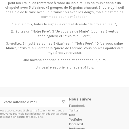
peut les lire, elles rentreront à force de les dire ! On se munit donc d'un
chapelet avec 5 dizaines (5 groupes de 10 grains chacun). Encore qu’il soit
possible de le faire avec un dizainier ou avec les doigts, mais c’est moins
commode pour la méditation.
1. sur la croix, faites le signe de croix et dites-le “Je crois en Dieu”,
2. récitez un “Notre Père”, 3 “Je vous salue Marie” (pour les 3 vertus
théologales) et 1 “Gloire au Père”,
3.méditez 5 mystères sur les 5 dizaines : 1 “Notre Père”, 10 “Je vous salue
Marie”, 1 “Gloire au Père” et la “prière de Fatima”. Vous pouvez ajouter aux
mystères votre vœux.
Une novene est prier le chapelet pendant neuf jours.
Un rosaire est prié le chapelet 4 fois.
Nous suivre
Facebook
Twitter
Vous pouvez vous désinscrire à tout moment. Vous
trouverez pour cela nos informations de contact dans
Rss
les conditions d'utilisation du site.
YouTube
Pinterest
Instagram