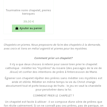
Tourmaline noire chapelet, pierres
baroques
39,00 €
Ajouter au panier
Chapelets en pierres. Nous proposons de faire des chapelets à la demande,
avec croix et liens en métal argenté et pierres pour les mystères.
Comment prier un chapelet?
Il n'y a que deux choses à retenir pour savoir bien prier le chapelet
catholique : méditer les "mystères" du rosaire (des passages de la vie de
Jésus) et confier des intentions de prière à l'intercession de Marie.
Égrainer son
c
hapelet répéter des prières sans méditer ces mystères est
aride et stérile. Méditer en même temps la vie du Christ change
absolument tout et porte beaucoup de fruits : le jeu en vaut la chandelle
pour persévérer dans la foi.
COMMENT PRIER LE CHAPELET ?
Un chapelet est facile à utiliser : il se compose d'une série de prières que
l'on récite calmement. Si on ne connaît pas ces prières, pas de panique, on