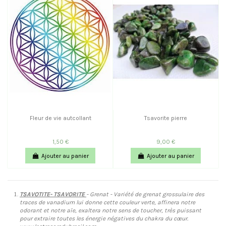
Fleur de vie autcollant
Tsavorite pierre
1,50 €
9,00 €
Ajouter au panier
Ajouter au panier
TSAVOTITE- TSAVORITE
- Grenat - Variété de grenat grossulaire des
traces de vanadium lui donne cette couleur verte, affinera notre
odorant et notre aïe, exaltera notre sens de toucher, très puissant
pour extraire toutes les énergie négatives du chakra du cœur.