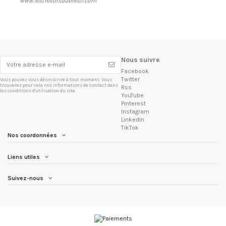
www.lestresorsdubresil.com
Nous suivre
Facebook
Twitter
Vous pouvez vous désinscrire à tout moment. Vous
trouverez pour cela nos informations de contact dans
Rss
les conditions d'utilisation du site.
YouTube
Pinterest
Instagram
LinkedIn
TikTok
Nos coordonnées
Liens utiles
Suivez-nous