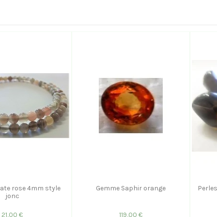
gate rose 4mm style
Gemme Saphir orange
Perles
jonc
21,00 €
119,00 €