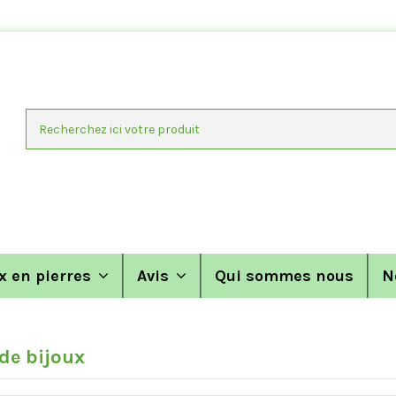
x en pierres
Avis
Qui sommes nous
N
de bijoux