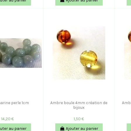
uter au panier
Ajouter au panier
arine perle 1cm
Ambre boule 4mm création de
Ambr
bijoux
14,20 €
1,50 €
uter au panier
Ajouter au panier