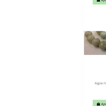
Ajo
Aigue m
Ajo