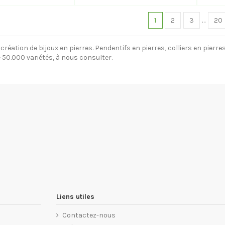
1
2
3
…
20
 création de bijoux en pierres. Pendentifs en pierres, colliers en pierre
e 50.000 variétés, à nous consulter.
Liens utiles
Contactez-nous