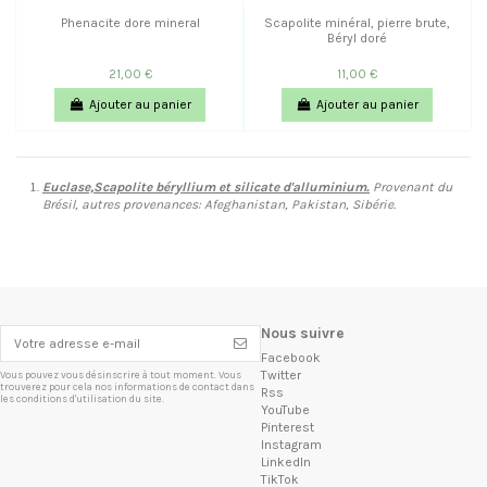
Phenacite dore mineral
Scapolite minéral, pierre brute,
Béryl doré
21,00 €
11,00 €
Ajouter au panier
Ajouter au panier
Euclase,Scapolite béryllium et silicate d'alluminium.
Provenant du
Brésil, autres provenances: Afeghanistan, Pakistan, Sibérie.
Nous suivre
Facebook
Twitter
Vous pouvez vous désinscrire à tout moment. Vous
trouverez pour cela nos informations de contact dans
Rss
les conditions d'utilisation du site.
YouTube
Pinterest
Instagram
LinkedIn
TikTok