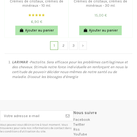
Crèmes de cristaux, crèmes de
Crèmes de cristaux, crèmes de
minéraux - 10 ml.
minéraux - 30 ml.
15,00 €
6,90 €
Ajouter au panier
Ajouter au panier
1
2
3
LARIMAR
-Pectolite. Sera efficace pour les problèmes cartilagineux et
des cheveux. Stimule notre force individuelle en renforçant en nous la
certitude de pouvoir décider nous-mêmes de notre santé ou de
maladie. Dissout les blocages d’énergie
Nous suivre
Facebook
Twitter
Vous pouvez vous désinscrire à tout moment. Vous
trouverez pour cela nos informations de contact dans
Rss
les conditions d'utilisation du site.
YouTube