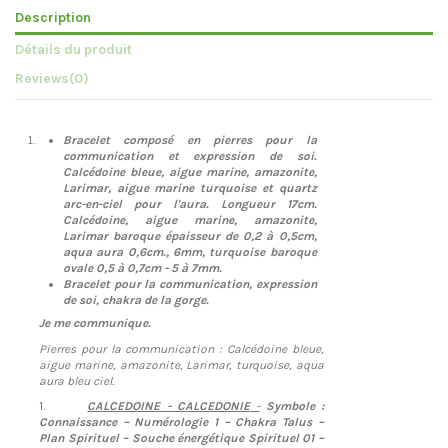
Description
Détails du produit
Reviews
(0)
Bracelet composé en pierres pour la
communication et expression de soi.
Calcédoine bleue, aigue marine, amazonite,
Larimar, aigue marine turquoise et quartz
arc-en-ciel pour l'aura. Longueur 17cm.
Calcédoine, aigue marine, amazonite,
Larimar baroque épaisseur de 0,2 à 0,5cm,
aqua aura 0,6cm., 6mm, turquoise baroque
ovale 0,5 à 0,7cm - 5 à 7mm.
Bracelet pour la communication, expression
de soi, chakra de la gorge.
Je me communique.
Pierres pour la communication : Calcédoine bleue,
aigue marine, amazonite, Larimar, turquoise, aqua
aura bleu ciel.
1.
CALCEDOINE - CALCEDONIE
-
Symbole :
Connaissance – Numérologie 1 – Chakra Talus –
Plan Spirituel – Souche énergétique Spirituel 01 –