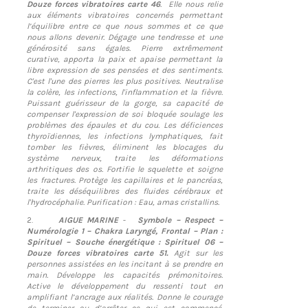
Douze forces vibratoires carte 46
. Elle nous relie
aux éléments vibratoires concernés permettant
l’équilibre entre ce que nous sommes et ce que
nous allons devenir. Dégage une tendresse et une
générosité sans égales. Pierre extrêmement
curative, apporta la paix et apaise permettant la
libre expression de ses pensées et des sentiments.
C'est l'une des pierres les plus positives. Neutralise
la colère, les infections, l'inflammation et la fièvre.
Puissant guérisseur de la gorge, sa capacité de
compenser l'expression de soi bloquée soulage les
problèmes des épaules et du cou. Les déficiences
thyroïdiennes, les infections lymphatiques, fait
tomber les fièvres, éliminent les blocages du
système nerveux, traite les déformations
arthritiques des os. Fortifie le squelette et soigne
les fractures. Protège les capillaires et le pancréas,
traite les déséquilibres des fluides cérébraux et
l'hydrocéphalie. Purification : Eau, amas cristallins.
2.
AIGUE MARINE
-
Symbole – Respect –
Numérologie 1 – Chakra Laryngé, Frontal – Plan :
Spirituel – Souche énergétique : Spirituel 06 –
Douze forces vibratoires carte 51.
Agit sur les
personnes assistées en les incitant à se prendre en
main. Développe les capacités prémonitoires.
Active le développement du ressenti tout en
amplifiant l’ancrage aux réalités. Donne le courage