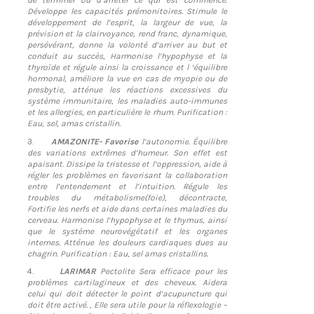
de terminer ou d’arrêter ce qui est commencé.
Développe les capacités prémonitoires. Stimule le
développement de l’esprit, la largeur de vue, la
prévision et la clairvoyance, rend franc, dynamique,
persévérant, donne la volonté d’arriver au but et
conduit au succès, Harmonise l’hypophyse et la
thyroïde et régule ainsi la croissance et l ‘équilibre
hormonal, améliore la vue en cas de myopie ou de
presbytie, atténue les réactions excessives du
système immunitaire, les maladies auto-immunes
et les allergies, en particulière le rhum. Purification :
Eau, sel, amas cristallin.
3.
AMAZONITE- Favorise
l’autonomie. Équilibre
des variations extrêmes d’humeur. Son effet est
apaisant. Dissipe la tristesse et l’oppression, aide à
régler les problèmes en favorisant la collaboration
entre l’entendement et l’intuition. Régule les
troubles du métabolisme(foie), décontracte,
Fortifie les nerfs et aide dans certaines maladies du
cerveau. Harmonise l’hypophyse et le thymus, ainsi
que le système neurovégétatif et les organes
internes. Atténue les douleurs cardiaques dues au
chagrin. Purification : Eau, sel amas cristallins.
4.
LARIMAR
Pectolite Sera efficace pour les
problèmes cartilagineux et des cheveux. Aidera
celui qui doit détecter le point d’acupuncture qui
doit être activé. , Elle sera utile pour la réflexologie –