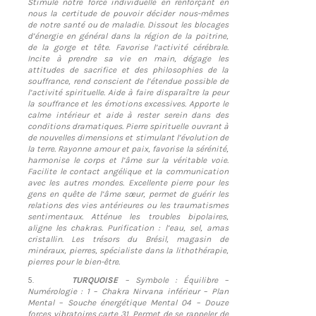
Stimule notre force individuelle en renforçant en
nous la certitude de pouvoir décider nous-mêmes
de notre santé ou de maladie. Dissout les blocages
d’énergie en général dans la région de la poitrine,
de la gorge et tête. Favorise l’activité cérébrale.
Incite à prendre sa vie en main, dégage les
attitudes de sacrifice et des philosophies de la
souffrance, rend conscient de l’étendue possible de
l’activité spirituelle. Aide à faire disparaître la peur
la souffrance et les émotions excessives. Apporte le
calme intérieur et aide à rester serein dans des
conditions dramatiques. Pierre spirituelle ouvrant à
de nouvelles dimensions et stimulant l’évolution de
la terre. Rayonne amour et paix, favorise la sérénité,
harmonise le corps et l’âme sur la véritable voie.
Facilite le contact angélique et la communication
avec les autres mondes. Excellente pierre pour les
gens en quête de l’âme sœur, permet de guérir les
relations des vies antérieures ou les traumatismes
sentimentaux. Atténue les troubles bipolaires,
aligne les chakras. Purification : l’eau, sel, amas
cristallin. Les trésors du Brésil, magasin de
minéraux, pierres, spécialiste dans la lithothérapie,
pierres pour le bien-être.
5.
TURQUOISE
– Symbole : Équilibre –
Numérologie : 1 – Chakra Nirvana inférieur – Plan
Mental – Souche énergétique Mental 04 – Douze
forces vibratoires carte 31. Permet de se rappeler de