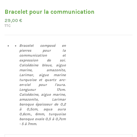
Bracelet pour la communication
29,00 €
TTC
Bracelet composé en
pierres pour la
communication et
expression de soi.
Calcédoine bleue, aigue
marine, amazonite,
Larimar, aigue marine
turquoise et quartz arc-
en-ciel pour l'aura.
Longueur 17cm.
Calcédoine, aigue marine,
amazonite, Larimar
baroque épaisseur de 0,2
à 0,5cm, aqua aura
0,6cm., 6mm, turquoise
baroque ovale 0,5 à 0,7cm
- 5 à 7mm.