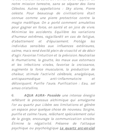
notre mission terrestre, sans se séparer des liens
Célestes. Autres appellations : Sky stone, Pierre
celeste. Pour beaucoup de civilisations était
connue comme une pierre protectrice contre la
magie maléfique. On a porté comment amulettes
pour gagner en force, en santé et en joie de vivre.
Minimise les accidents. Equilibre les variations
d’humeur extrêmes, ragaillardit en cas de fatigue,
d’abattement et d’épuisement. Protège les
individus sensibles aux influences extérieures,
calme, mais rend éveillé plein de vivacité et de désir
d’agir. Favorise l’intuition et la prévision. Neutralise
le rhumatisme, la goutte, les maux aux estomacs
et les infections virales, favorise la croissance,
augmente la force musculaire, la production de
chaleur, stimule l’activité cérébrale, analgésique,
antispasmodique anti-inflammatoire et
détoxiquant. Purifie l’aura. Purification : Eau, sel
amas cristallins.
6.
AQUA AURA- Possède
une intense énergie
reflétant le processus alchimique qui amalgame
l’or au quartz pur. Libère ses limitations et génère
un espace pour quelque chose de nouveau. Soigne,
purifie et calme l’aura, relâchant spécialement celui
de la gorge, encourage la communication sincère.
Élimine la négativité. Préserve de l’attaque
psychique ou psychologique
Le quartz arc-en-ciel