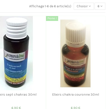
Affichage 1-6 de 6 article(s)
Choisir
6
Promo !
ixirs sept chakras 30ml
Elixirs chakra couronne 30ml
6,90 €
6,90 €