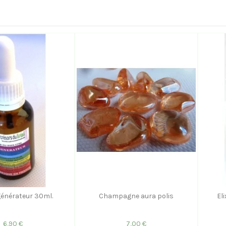
égénérateur 30ml.
Champagne aura polis
El
6,90 €
7,00 €