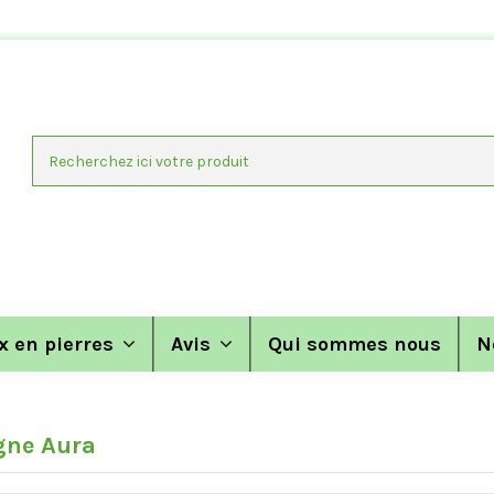
x en pierres
Avis
Qui sommes nous
N
ne Aura