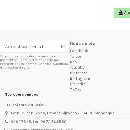
Ajo
Nous suivre
Facebook
Twitter
Vous pouvez vous désinscrire à tout
moment. Vous trouverez pour cela nos
Rss
informations de contact dans les conditions
YouTube
d'utilisation du site.
Pinterest
Instagram
LinkedIn
TikTok
Nos coordonnées
Les Trésors du Brésil
Avenue Jean Giono, Espace Mirabeau - 04100 Manosque
04.92.76.45.11 ou 06.73.56.65.90