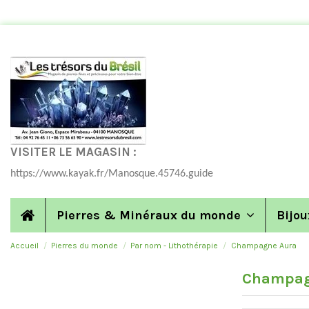
VISITER LE MAGASIN :
https://www.kayak.fr/Manosque.45746.guide
Pierres & Minéraux du monde
Bijou
Accueil
Pierres du monde
Par nom - Lithothérapie
Champagne Aura
Champag