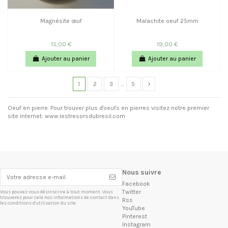
Magnésite œuf
Malachite oeuf 25mm
15,00 €
19,00 €
Ajouter au panier
Ajouter au panier
1
2
3
…
5
Oeuf en pierre. Pour trouver plus d'oeufs en pierres visitez notre premier
site internet:
www.lestresorsdubresil.com
Nous suivre
Facebook
Twitter
Vous pouvez vous désinscrire à tout moment. Vous
trouverez pour cela nos informations de contact dans
Rss
les conditions d'utilisation du site.
YouTube
Pinterest
Instagram