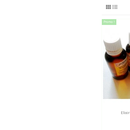
Promo !
Elixi