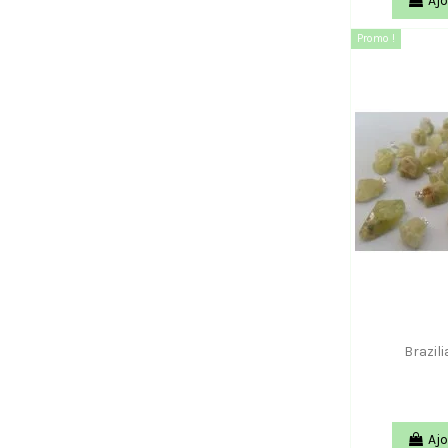
Ajo
Promo !
Brazili
Ajo