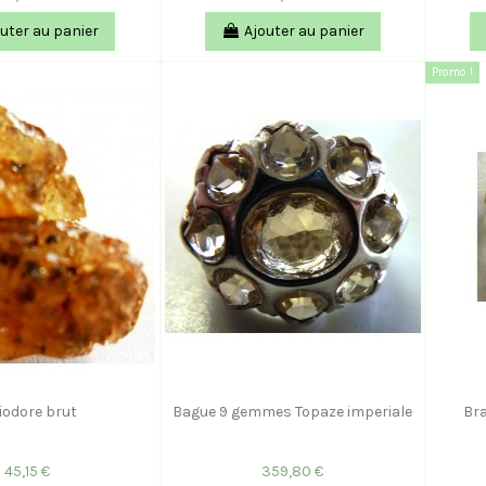
uter au panier
Ajouter au panier
Promo !
iodore brut
Bague 9 gemmes Topaze imperiale
Bra
45,15 €
359,80 €