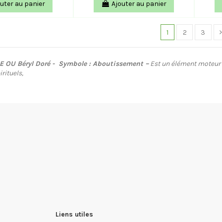
uter au panier
Ajouter au panier
1
2
3
 OU Béryl Doré - Symbole : Aboutissement –
Est un élément moteur p
rituels,
Liens utiles