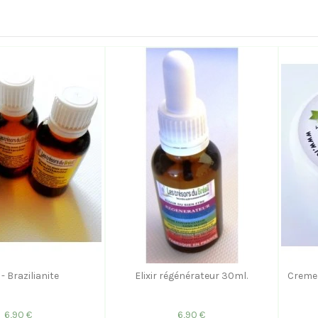
r - Brazilianite
Elixir régénérateur 30ml.
Creme 
6,90 €
6,90 €