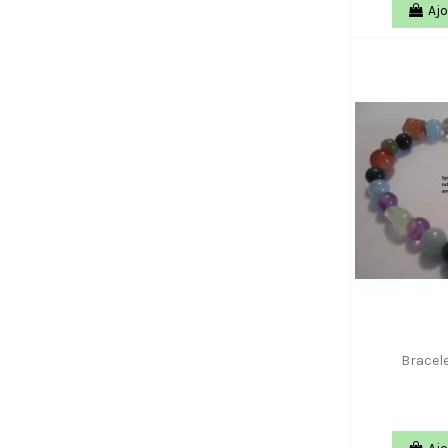
Ajo
Bracel