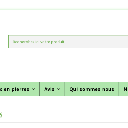
x en pierres
Avis
Qui sommes nous
N
é