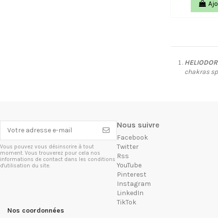
Ajo
HELIODORE
chakras spi
Nous suivre
Facebook
Twitter
Vous pouvez vous désinscrire à tout
moment. Vous trouverez pour cela nos
Rss
informations de contact dans les conditions
YouTube
d'utilisation du site.
Pinterest
Instagram
LinkedIn
TikTok
Nos coordonnées