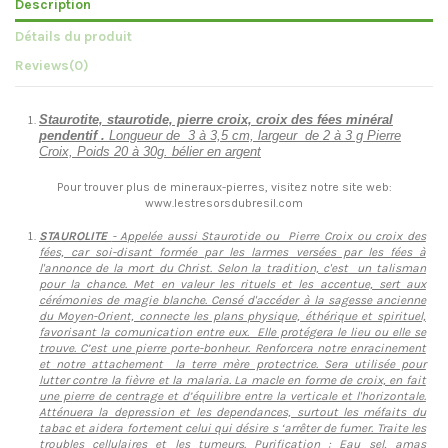
Description
Détails du produit
Reviews
(0)
Staurotite, staurotide, pierre croix, croix des fées minéral
pendentif .
Longueur de 3 à 3,5 cm, largeur de 2 à 3 g Pierre
Croix, Poids 20 à 30g.
bélier en argent
Pour trouver plus de mineraux-pierres, visitez notre site web:
www.lestresorsdubresil.com
STAUROLITE
- Appelée aussi Staurotide ou Pierre Croix ou croix des
fées, car soi-disant formée par les larmes versées par les fées à
l'annonce de la mort du Christ. Selon la tradition, c'est un talisman
pour la chance. Met en valeur les rituels et les accentue, sert aux
cérémonies de magie blanche. Censé d'accéder à la sagesse ancienne
du Moyen-Orient, connecte les plans physique, éthérique et spirituel,
favorisant la comunication entre eux. Elle protégera le lieu ou elle se
trouve. C’est une pierre porte-bonheur. Renforcera notre enracinement
et notre attachement la terre mère protectrice. Sera utilisée pour
lutter contre la fièvre et la malaria. La macle en forme de croix, en fait
une pierre de centrage et d’équilibre entre la verticale et l'horizontale.
Atténuera la depression et les dependances, surtout les méfaits du
tabac et aidera fortement celui qui désire s ‘arrêter de fumer. Traite les
troubles cellulaires et les tumeurs. Purification : Eau sel, amas