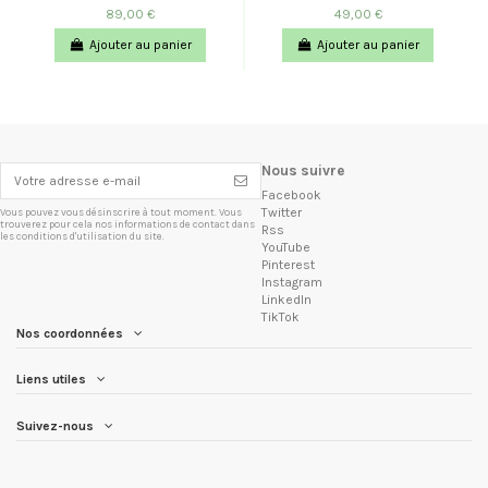
89,00 €
49,00 €
Ajouter au panier
Ajouter au panier
Nous suivre
Facebook
Twitter
Vous pouvez vous désinscrire à tout moment. Vous
trouverez pour cela nos informations de contact dans
Rss
les conditions d'utilisation du site.
YouTube
Pinterest
Instagram
LinkedIn
TikTok
Nos coordonnées
Liens utiles
Suivez-nous