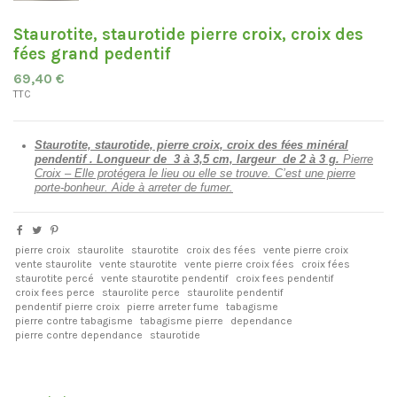
Staurotite, staurotide pierre croix, croix des
fées grand pedentif
69,40 €
TTC
Staurotite, staurotide, pierre croix, croix des fées minéral
pendentif .
Longueur de 3 à 3,5 cm, largeur de 2 à 3 g.
Pierre
Croix – Elle protégera le lieu ou elle se trouve. C’est une pierre
porte-bonheur. Aide à arreter de fumer.
pierre croix
staurolite
staurotite
croix des fées
vente pierre croix
vente staurolite
vente staurotite
vente pierre croix fées
croix fées
staurotite percé
vente staurotite pendentif
croix fees pendentif
croix fees perce
staurolite perce
staurolite pendentif
pendentif pierre croix
pierre arreter fume
tabagisme
pierre contre tabagisme
tabagisme pierre
dependance
pierre contre dependance
staurotide