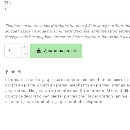
TTC
2
Elephant en pierre. Jaspe Kambaba.
Hauteur 5,5cm, longueur 7cm, épa
unique.
Fossile vieux de trois milliards d'années, sont des stromatolit
d'oxygene de l'atmosphere terrestres. Pierre ancrante, bonne pour le
Ajouter au panier
stromatolite verte
jaspe aux stromatolites
elephant en pierre
p
objets en pierre
objets en pieres
elephants en pierres
star gala
jaspe crocodile
jaspe à stromatolites
Stromatolite
Stromatolit
objets de decoration en pierre
pierres pour la decoration
animal 
elephant jaspe kambaba
jaspe kambaba élephant