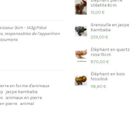
Eléphant pierre
stéatite 6cm
15,00 €
Grenouille en jaspe
isseur 3cm - 143g.
Pièce
Kambaba
es, responsables de l'apparition
259,00 €
s poumons
Éléphant en quartz
rose 15cm
870,00 €
Éléphant en bois
fossilisé
ierre en forme d'animaux
118,80 €
xy
jaspe kambaba
es
animaux en pierre
en pierre
animal