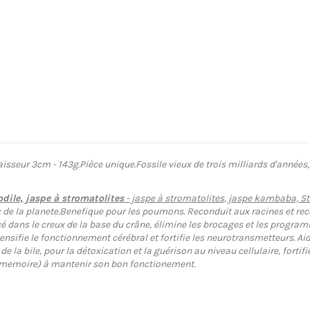
isseur 3cm - 143g.
Pièce unique.
Fossile vieux de trois milliards d'années
dile, jaspe à stromatolites
- jaspe à stromatolites, jaspe kambaba, St
e la planete.Benefique pour les poumons. Reconduit aux racines et reconn
cé dans le creux de la base du crâne, élimine les brocages et les prog
tensifie le fonctionnement cérébral et fortifie les neurotransmetteurs. Aid
n de la bile, pour la détoxication et la guérison au niveau cellulaire, fort
la memoire) à mantenir son bon fonctionement.