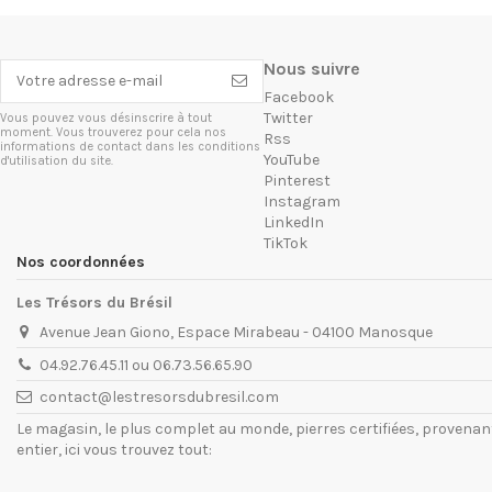
Nous suivre
Facebook
Twitter
Vous pouvez vous désinscrire à tout
moment. Vous trouverez pour cela nos
Rss
informations de contact dans les conditions
YouTube
d'utilisation du site.
Pinterest
Instagram
LinkedIn
TikTok
Nos coordonnées
Les Trésors du Brésil
Avenue Jean Giono, Espace Mirabeau - 04100 Manosque
04.92.76.45.11 ou 06.73.56.65.90
contact@lestresorsdubresil.com
Le magasin, le plus complet au monde, pierres certifiées, provena
entier, ici vous trouvez tout: