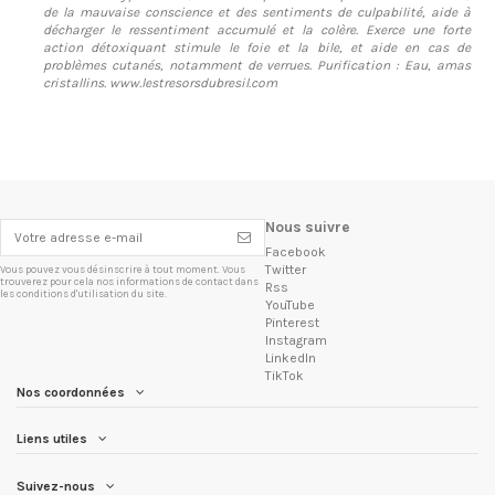
de la mauvaise conscience et des sentiments de culpabilité, aide à
décharger le ressentiment accumulé et la colère. Exerce une forte
action détoxiquant stimule le foie et la bile, et aide en cas de
problèmes cutanés, notamment de verrues. Purification : Eau, amas
cristallins. www.lestresorsdubresil.com
Nous suivre
Facebook
Twitter
Vous pouvez vous désinscrire à tout moment. Vous
trouverez pour cela nos informations de contact dans
Rss
les conditions d'utilisation du site.
YouTube
Pinterest
Instagram
LinkedIn
TikTok
Nos coordonnées
Liens utiles
Suivez-nous