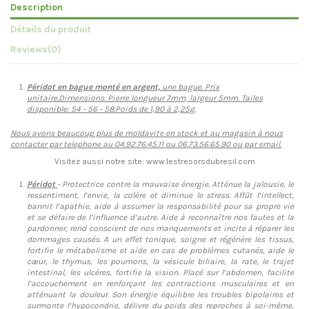
Description
Détails du produit
Reviews
(0)
Péridot en bague monté en argent,
une bague. Prix
unitaire.Dimensions. Pierre longueur 7mm, largeur 5mm. Tailes
disponible: 54 - 56 - 58.Poids de 1,90 à 2,25g.
Nous avons beaucoup plus de moldavite en stock et au magasin à nous
contacter par telephone au 04.92.76.45.11 ou 06.73.56.65.90 ou par email.
Visitez aussi notre site: www.lestresorsdubresil.com
Péridot
- Protectrice contre la mauvaise énergie. Atténue la jalousie, le
ressentiment, l’envie, la colère et diminue le stress. Affût l’intellect,
bannit l’apathie, aide à assumer la responsabilité pour sa propre vie
et se défaire de l’influence d’autre. Aide à reconnaître nos fautes et la
pardonner, rend conscient de nos manquements et incite à réparer les
dommages causés. A un effet tonique, soigne et régénère les tissus,
fortifie le métabolisme et aide en cas de problèmes cutanés, aide le
cœur, le thymus, les poumons, la vésicule biliaire, la rate, le trajet
intestinal, les ulcères, fortifie la vision. Placé sur l’abdomen, facilite
l’accouchement en renforçant les contractions musculaires et en
atténuant la douleur. Son énergie équilibre les troubles bipolaires et
surmonte l’hypocondrie, délivre du poids des reproches à soi-même,