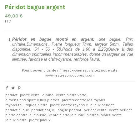
Péridot bague argent
49,00 €
TTC
Péridot en bague monté en argent,
une bague. Prix
unitaire.Dimensions. Pierre longueur 7mm, largeur 5mm. Tailes
disponible: 54 - 56 - 58.Poids de 1,90 à 2,25gOuvre à des
dimension spirituelles incommensurables, donne un largeur de vue
illimitée, favorise la clairvoyance, renforce l'aura.
Pour trouver plus de mineraux-pierres, visitez notre site:
www.lestresorsdubresil.com
peridot
pierre verte
olivine
vente pierre verte
dimensions spirituelles pierres
pierres contre les rayons
rayons telluriques pierre
pierre contre rayons x
bijoux peridot
peridot bijoux
peridot bague
bague peridot
peridot vente
vente peridot
pierre contre la jalousie
vente pierre jalousie
pierres jalousi vente
jaloux pierre
pierre jaloux