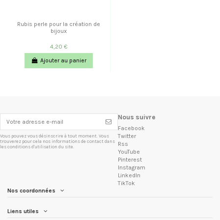
Rubis perle pour la création de
bijoux
4,20 €
Ajouter au panier
Nous suivre
Facebook
Twitter
Vous pouvez vous désinscrire à tout moment. Vous
trouverez pour cela nos informations de contact dans
Rss
les conditions d'utilisation du site.
YouTube
Pinterest
Instagram
LinkedIn
TikTok
Nos coordonnées
Liens utiles