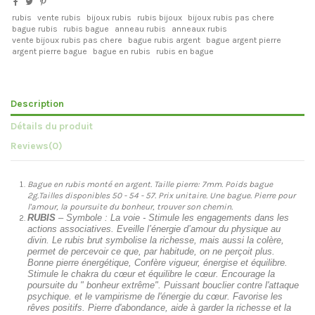
rubis
vente rubis
bijoux rubis
rubis bijoux
bijoux rubis pas chere
bague rubis
rubis bague
anneau rubis
anneaux rubis
vente bijoux rubis pas chere
bague rubis argent
bague argent pierre
argent pierre bague
bague en rubis
rubis en bague
Description
Détails du produit
Reviews
(0)
Bague en rubis monté en argent. Taille pierre: 7mm. Poids bague
2g.Tailles disponibles 50 - 54 - 57. Prix unitaire. Une bague. Pierre pour
l'amour, la poursuite du bonheur, trouver son chemin.
RUBIS
– Symbole : La voie - Stimule les engagements dans les
actions associatives. Eveille l’énergie d’amour du physique au
divin. Le rubis brut symbolise la richesse, mais aussi la colère,
permet de percevoir ce que, par habitude, on ne perçoit plus.
Bonne pierre énergétique, Confère vigueur, énergise et équilibre.
Stimule le chakra du cœur et équilibre le cœur. Encourage la
poursuite du " bonheur extrême". Puissant bouclier contre l'attaque
psychique. et le vampirisme de l'énergie du cœur. Favorise les
rêves positifs. Pierre d'abondance, aide à garder la richesse et la