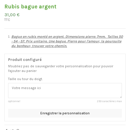
Rubis bague argent
31,00 €
TTC
Bague en rubis monté en argent. Dimensions
pierre: 7mm.
Tailles 50
- 54 - 57. Prix unitaire. Une bague. Pierre pour l'amour, la poursuite
du bonheur, trouver votre chemin.
Produit configuré
N'oubliez pas de sauvegarder votre personnalisation pour pouvoir
l'ajouter au panier
Taille ou tour du doigt.
optionnel
250 caractères max
Enregistrer la personnalisation