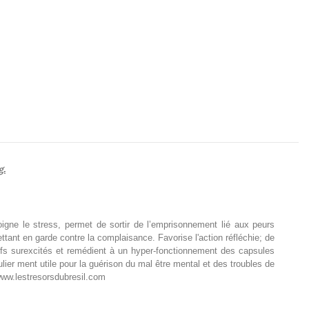
g.
igne le stress, permet de sortir de l’emprisonnement lié aux peurs
ettant en garde contre la complaisance. Favorise l'action réfléchie; de
rfs surexcités et remédient à un hyper-fonctionnement des capsules
lier ment utile pour la guérison du mal être mental et des troubles de
. www.lestresorsdubresil.com