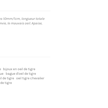
es 10mm/1cm, longueur totale
envie, le mauvais oeil. Apaise,
e
bijoux en oeil de tigre
gue
bague d'oeil de tigre
l de tigre
oeil tigre chevalier
de tigre