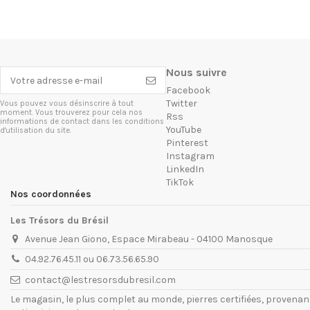
Nous suivre
Facebook
Twitter
Vous pouvez vous désinscrire à tout
moment. Vous trouverez pour cela nos
Rss
informations de contact dans les conditions
YouTube
d'utilisation du site.
Pinterest
Instagram
LinkedIn
TikTok
Nos coordonnées
Les Trésors du Brésil
Avenue Jean Giono, Espace Mirabeau - 04100 Manosque
04.92.76.45.11 ou 06.73.56.65.90
contact@lestresorsdubresil.com
Le magasin, le plus complet au monde, pierres certifiées, provena