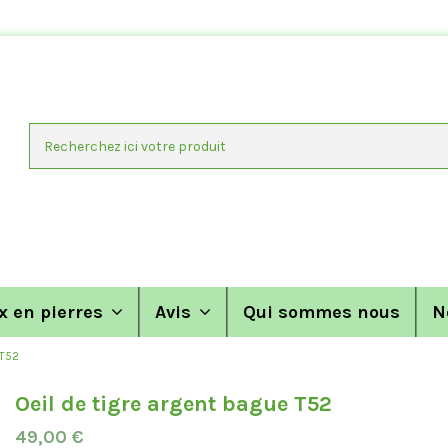
x en pierres
Avis
Qui sommes nous
N
 T52
Oeil de tigre argent bague T52
49,00 €