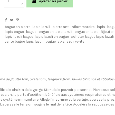
Ajouter au panier
bague en pierre
lapis lazuli
pierre anti-inflammatoire
lapis
bagu
lapis bague
bague
bague en lapis lazuli
bague en lapis
Bijouter
lapiz lazuli bague
lapis lazuli en bague
acheter bague lapis lazuli
vente bague lapis lazuli
bague lapis lazuli vente
me de goutte 1cm, ovale 1cm., largeur 0,8cm. Tailles 57 foncé et T55plus cl
bre le chakra de la gorge. Stimule le pouvoir personnel. Pierre que solidi
ssion, la perte d’audition, bénéficie aux systèmes respiratoires et nerve
le système immunitaire. Allège l’insomnie et la vertige, abaisse la pre
abaisse le tension, soigne le mal de la tête. Accélère la repousse des c