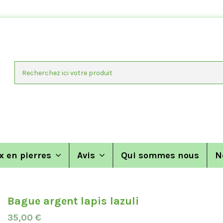
x en pierres
Avis
Qui sommes nous
N
Bague argent lapis lazuli
35,00 €