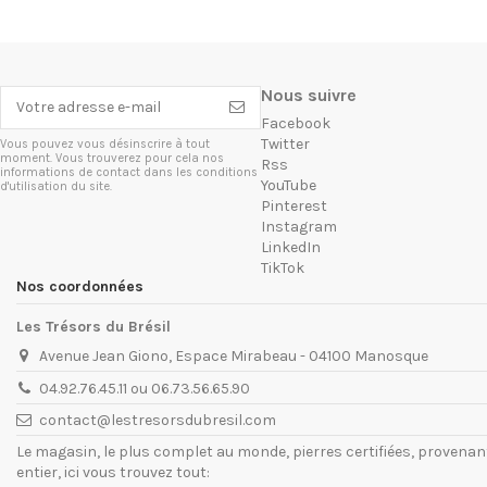
Nous suivre
Facebook
Twitter
Vous pouvez vous désinscrire à tout
moment. Vous trouverez pour cela nos
Rss
informations de contact dans les conditions
YouTube
d'utilisation du site.
Pinterest
Instagram
LinkedIn
TikTok
Nos coordonnées
Les Trésors du Brésil
Avenue Jean Giono, Espace Mirabeau - 04100 Manosque
04.92.76.45.11 ou 06.73.56.65.90
contact@lestresorsdubresil.com
Le magasin, le plus complet au monde, pierres certifiées, provena
entier, ici vous trouvez tout: