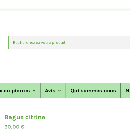
x en pierres
Avis
Qui sommes nous
N
Bague citrine
30,00 €