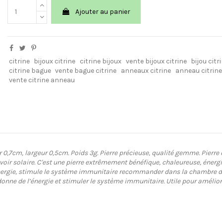
Ajouter au panier
citrine
bijoux citrine
citrine bijoux
vente bijoux citrine
bijou citr
citrine bague
vente bague citrine
anneaux citrine
anneau citrine
vente citrine anneau
,7cm, largeur 0,5cm. Poids 3g. Pierre précieuse, qualité gemme. Pierre de 
oir solaire. C'est une pierre extrêmement bénéfique, chaleureuse, énergis
l’énergie, stimule le système immunitaire recommander dans la chambre d’
edonne de l’énergie et stimuler le système immunitaire. Utile pour améliore