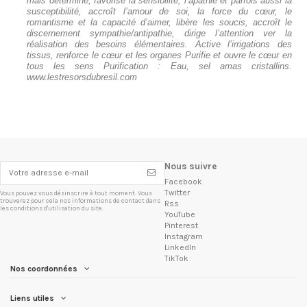
mais déterminé, favorise la sensibilité, l’apathie et parfois aussi la
susceptibilité, accroît l’amour de soi, la force du cœur, le
romantisme et la capacité d’aimer, libère les soucis, accroît le
discernement sympathie/antipathie, dirige l’attention ver la
réalisation des besoins élémentaires. Active l’irrigations des
tissus, renforce le cœur et les organes Purifie et ouvre le cœur en
tous les sens Purification : Eau, sel amas cristallins.
www.lestresorsdubresil.com
Nous suivre
Facebook
Twitter
Vous pouvez vous désinscrire à tout moment. Vous
trouverez pour cela nos informations de contact dans
Rss
les conditions d'utilisation du site.
YouTube
Pinterest
Instagram
LinkedIn
TikTok
Nos coordonnées
Liens utiles