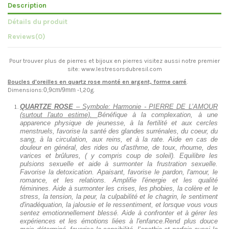
Description
Détails du produit
Reviews
(0)
Pour trouver plus de pierres et bijoux en pierres visitez aussi notre premier
site: www.lestresorsdubresil.com
Boucles d'oreilles en quartz rose monté en argent, forme carré
.
Dimensions:
0,9cm/9mm -
1,20g.
QUARTZE ROSE
– Symbole: Harmonie - PIERRE DE L’AMOUR
(surtout l'auto estime).
Bénéfique à la complexation, à une
apparence physique de jeunesse, à la fertilité et aux cercles
menstruels, favorise la santé des glandes surrénales, du coeur, du
sang, à la circulation, aux reins, et à la rate. Aide en cas de
douleur en général, des rides ou d'asthme, de toux, rhoume, des
varices et brûlures, ( y compris coup de soleil). Equilibre les
pulsions sexuelle et aide à surmonter la frustration sexuelle.
Favorise la detoxication. Apaisant, favorise le pardon, l'amour, le
romance, et les relations. Amplifie l'énergie et les qualité
féminines. Aide à surmonter les crises, les phobies, la colère et le
stress, la tension, la peur, la culpabilité et le chagrin, le sentiment
d'inadéquation, la jalousie et le ressentiment, et lorsque vous vous
sentez emotionnellement blessé. Aide à confronter et à gérer les
expériences et les émotions liées à l'enfance.Rend plus douce