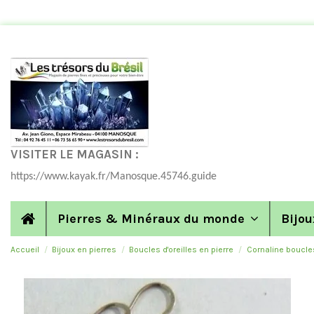
VISITER LE MAGASIN :
https://www.kayak.fr/Manosque.45746.guide
Pierres & Minéraux du monde
Bijou
Accueil
Bijoux en pierres
Boucles d'oreilles en pierre
Cornaline boucle