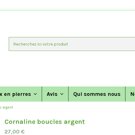
x en pierres
Avis
Qui sommes nous
N
s argent
Cornaline boucles argent
27,00 €