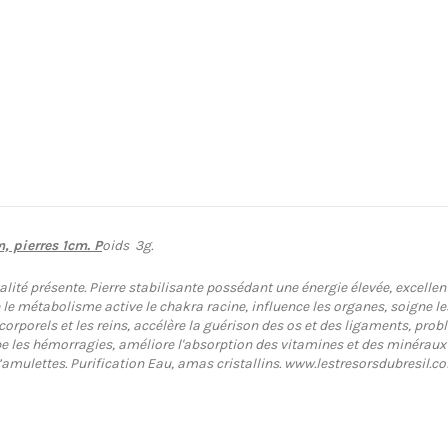
 pierres 1cm. P
oids 3g.
ité présente. Pierre stabilisante possédant une énergie élevée, excellent p
e le métabolisme active le chakra racine, influence les organes, soigne le
 corporels et les reins, accélère la guérison des os et des ligaments, pr
ppe les hémorragies, améliore l'absorption des vitamines et des minéraux
’amulettes. Purification Eau, amas cristallins.
www.lestresorsdubresil.c