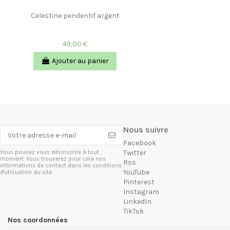
Celestine pendentif argent
49,00 €
Ajouter au panier
Nous suivre
Facebook
Twitter
Vous pouvez vous désinscrire à tout
moment. Vous trouverez pour cela nos
Rss
informations de contact dans les conditions
YouTube
d'utilisation du site.
Pinterest
Instagram
LinkedIn
TikTok
Nos coordonnées