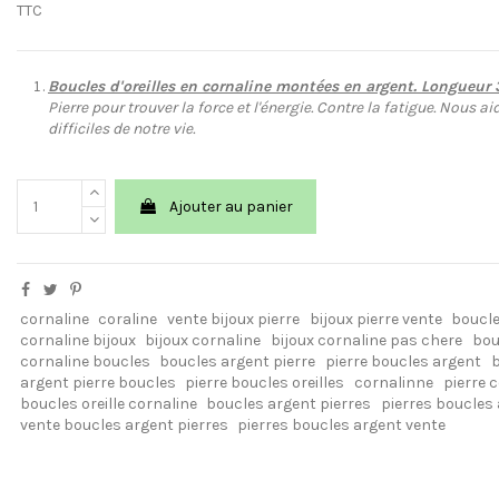
TTC
Boucles d'oreilles en cornaline montées en argent. Longueur 
Pierre pour trouver la force et l'énergie. Contre la fatigue. Nous
difficiles de notre vie.
Ajouter au panier
cornaline
coraline
vente bijoux pierre
bijoux pierre vente
boucle
cornaline bijoux
bijoux cornaline
bijoux cornaline pas chere
bou
cornaline boucles
boucles argent pierre
pierre boucles argent
b
argent pierre boucles
pierre boucles oreilles
cornalinne
pierre c
boucles oreille cornaline
boucles argent pierres
pierres boucles
vente boucles argent pierres
pierres boucles argent vente