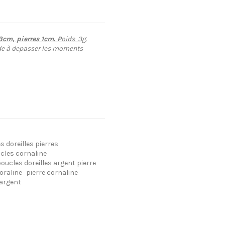
3cm, pierres 1cm. P
oids 3g.
 aide à depasser les moments
s doreilles pierres
cles cornaline
oucles doreilles argent pierre
oraline
pierre cornaline
 argent