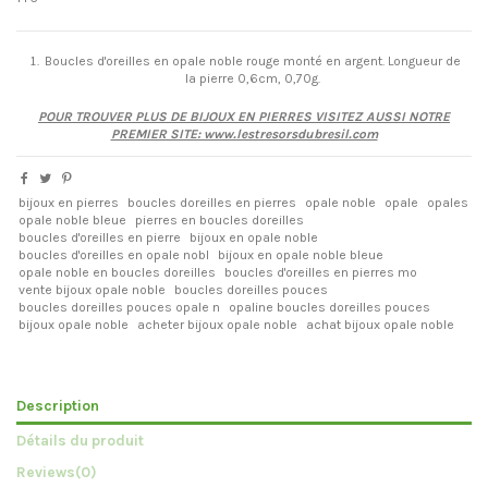
Boucles d'oreilles en opale noble rouge monté en argent. Longueur de
la pierre 0,6cm, 0,70g.
POUR TROUVER PLUS DE BIJOUX EN PIERRES VISITEZ AUSSI NOTRE
PREMIER SITE: www.lestresorsdubresil.com
bijoux en pierres
boucles doreilles en pierres
opale noble
opale
opales
opale noble bleue
pierres en boucles doreilles
boucles d'oreilles en pierre
bijoux en opale noble
boucles d'oreilles en opale nobl
bijoux en opale noble bleue
opale noble en boucles doreilles
boucles d'oreilles en pierres mo
vente bijoux opale noble
boucles doreilles pouces
boucles doreilles pouces opale n
opaline boucles doreilles pouces
bijoux opale noble
acheter bijoux opale noble
achat bijoux opale noble
Description
Détails du produit
Reviews
(0)