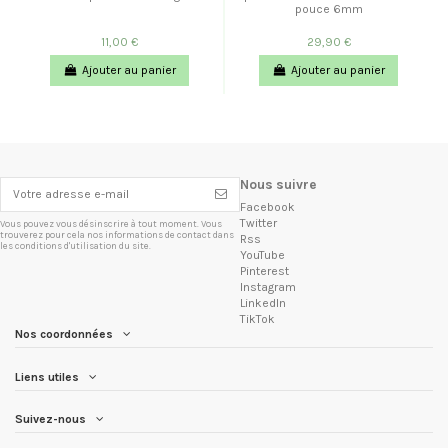
pouce 6mm
11,00 €
29,90 €
Ajouter au panier
Ajouter au panier
Nous suivre
Facebook
Twitter
Vous pouvez vous désinscrire à tout moment. Vous
trouverez pour cela nos informations de contact dans
Rss
les conditions d'utilisation du site.
YouTube
Pinterest
Instagram
LinkedIn
TikTok
Nos coordonnées
Liens utiles
Suivez-nous