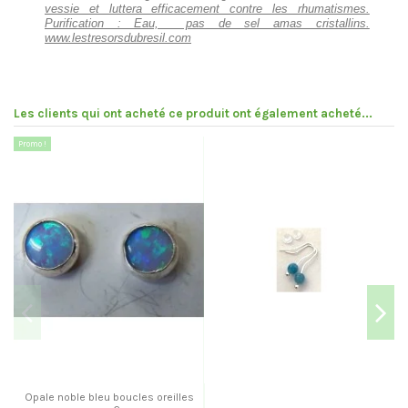
vessie et luttera efficacement contre les rhumatismes.
Purification : Eau, pas de sel amas cristallins.
www.lestresorsdubresil.com
Les clients qui ont acheté ce produit ont également acheté...
Promo !
Pr
Opale noble bleu boucles oreilles