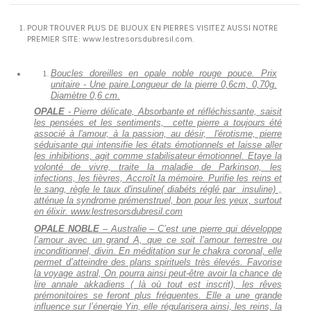
POUR TROUVER PLUS DE BIJOUX EN PIERRES VISITEZ AUSSI NOTRE
PREMIER SITE: www.lestresorsdubresil.com
.
Boucles doreilles en opale noble rouge
pouce. Prix
unitaire -
Une paire.Longueur de la pierre 0,6cm, 0,70g.
Diamètre 0,6 cm.
OPALE
- Pierre délicate, Absorbante et réfléchissante, saisit
les pensées et les sentiments, cette pierre a toujours été
associé à l'amour, à la passion, au désir, l'érotisme, pierre
séduisante qui intensifie les états émotionnels et laisse aller
les inhibitions, agit comme stabilisateur émotionnel. Etaye la
volonté de vivre, traite la maladie de Parkinson, les
infections, les fièvres, Accroît la mémoire. Purifie les reins et
le sang, règle le taux d'insuline( diabéts réglé par insuline) ,
atténue la syndrome prémenstruel, bon pour les yeux, surtout
en élixir. www.lestresorsdubresil.com
OPALE NOBLE
– Australie – C’est une pierre qui développe
l’amour avec un grand A, que ce soit l’amour terrestre ou
inconditionnel, divin. En méditation sur le chakra coronal, elle
permet d’atteindre des plans spirituels très élevés. Favorise
la voyage astral, On pourra ainsi peut-être avoir la chance de
lire annale akkadiens ( là où tout est inscrit), les rêves
prémonitoires se feront plus fréquentes. Elle a une grande
influence sur l’énergie Yin, elle régularisera ainsi, les reins, la