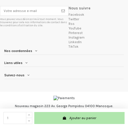
Nous suivre
Facebook
Twitter
Vous pouvez vous désinscrire à tout moment. Vous
trouverez pour cela nos informations de contact dans
Rss
les conditions d'utilisation du site.
YouTube
Pinterest
Instagram
LinkedIn
TikTok
Nos coordonnées
Liens utiles
Suivez-nous
Nouveau magasin 223 Av. George Pompidou 04100 Manosque.
Les Trésors du Brésil marque registré.
Ajouter au panier