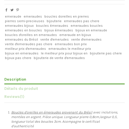
emeraude
emeraudes
boucles doreilles en pierres
pierres semi-precieuses
bijouterie
emeraudes pas chere
emeraudes bijoux
boucles émeraudes
emeraudes boucles
emeraudes en boucles
bijoux émeraudes
bijoux en emeraude
boucles d'oreilles en emeraudes
emeraude en bijoux
emeraudes du Brésil
vente d'emerudes
vente d'emeraudes
vente d'emeraudes pas chere
emeraudes bon prix
meilleur prix d'emeraudes
emeraudes le meilleur prix
bijoux en emeraudes
le meilleur prix pour bijoux en
bijouterie pas chere
bijoux pas chere
bijouterie de vente d'emeraudes
Description
Détails du produit
Reviews
(1)
Boucles d'oreilles en émeraudes provenant du Brésil
avec inclutions,
montées en argent. Pièce unique. Longueur pierre 0,8cm,largeur 0,5,
longueur total des boucles 3cm. Acompagne le certificat
d'authenticité