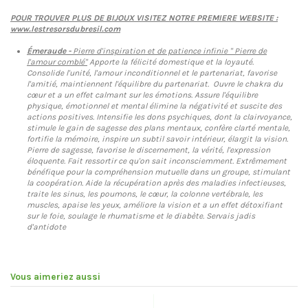
POUR TROUVER PLUS DE BIJOUX VISITEZ NOTRE PREMIERE WEBSITE :
www.lestresorsdubresil.com
Émeraude -
Pierre d'inspiration et de patience infinie " Pierre de
l'amour comblé"
Apporte la félicité domestique et la loyauté.
Consolide l'unité, l'amour inconditionnel et le partenariat, favorise
l'amitié, maintiennent l'équilibre du partenariat. Ouvre le chakra du
cœur et a un effet calmant sur les émotions. Assure l'équilibre
physique, émotionnel et mental élimine la négativité et suscite des
actions positives. Intensifie les dons psychiques, dont la clairvoyance,
stimule le gain de sagesse des plans mentaux, confère clarté mentale,
fortifie la mémoire, inspire un subtil savoir intérieur, élargit la vision.
Pierre de sagesse, favorise le discernement, la vérité, l'expression
éloquente. Fait ressortir ce qu'on sait inconsciemment. Extrêmement
bénéfique pour la compréhension mutuelle dans un groupe, stimulant
la coopération. Aide la récupération après des maladies infectieuses,
traite les sinus, les poumons, le cœur, la colonne vertébrale, les
muscles, apaise les yeux, améliore la vision et a un effet détoxifiant
sur le foie, soulage le rhumatisme et le diabète. Servais jadis
d'antidote
Vous aimeriez aussi