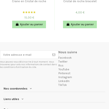
Crane en Cristal de roche
Cristal de roche bracelet
4,00 €
15,00 €
Ajouter au panier
Ajouter au panier
Nous suivre
Facebook
Twitter
Vous pouvez vous désinscrire à tout moment. Vous
trouverez pour cela nos informations de contact dans
Rss
les conditions d'utilisation du site.
YouTube
Pinterest
Instagram
LinkedIn
TikTok
Nos coordonnées
Liens utiles