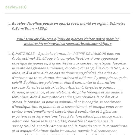
Reviews
(0)
Boucles d'oreilles pouce en quartz rose, monté en argent. Diâmetre
0,8cm/8mm. - 1,20g.
Pour trouver d'autres bijoux en pierres visitez notre premier
website:
http://www.lestresorsdubresil.com/Bijoux
QUARTZ ROSE – Symbole: Harmonie - PIERRE DE L’AMOUR (surtout
l'auto estime). Bénéfique à la complexification, à une apparence
physique de jeunesse, à la fertilité et aux cercles menstruels, favorise
la santé des glandes surrénales, du cœur, du sang, à la circulation, aux
reins, et à la rate. Aide en cas de douleur en général, des rides ou
d'asthme, de toux, rhume, des varices et brûlures, ( y compris coup de
soleil). Équilibre les pulsions et aide à surmonter la frustration
sexuelle. Favorise la détoxication. Apaisant, favorise le pardon,
l'amour, le romance, et les relations. Amplifie l'énergie et les qualité
féminines. Aide à surmonter les crises, les phobies, la colère et le
stress, la tension, la peur, la culpabilité et le chagrin, le sentiment
d'inadéquation, la jalousie et le ressentiment, et lorsque vous vous
sentez émotionnellement blessé. Aide à confronter et à gérer les
expériences et les émotions liées à l'enfance.Rend plus douce mais
déterminé, favorise la sensibilité, l’apathie et parfois aussi la
susceptibilité, accroît l’amour de soi, la force du cœur, le romantisme
et la capacité d’aimer, libère les soucis, accroît le discernement