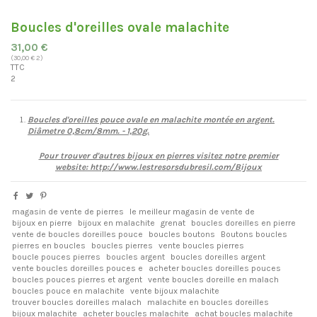
Boucles d'oreilles ovale malachite
31,00 €
(30,00 € 2)
TTC
2
Boucles d'oreilles pouce ovale en malachite montée en argent.
Diâmetre 0,8cm/8mm. - 1,20g.
Pour trouver d'autres bijoux en pierres visitez notre premier
website:
http://www.lestresorsdubresil.com/Bijoux
magasin de vente de pierres
le meilleur magasin de vente de
bijoux en pierre
bijoux en malachite
grenat
boucles doreilles en pierre
vente de boucles doreilles pouce
boucles boutons
Boutons boucles
pierres en boucles
boucles pierres
vente boucles pierres
boucle pouces pierres
boucles argent
boucles doreilles argent
vente boucles doreilles pouces e
acheter boucles doreilles pouces
boucles pouces pierres et argent
vente boucles doreille en malach
boucles pouce en malachite
vente bijoux malachite
trouver boucles doreilles malach
malachite en boucles doreilles
bijoux malachite
acheter boucles malachite
achat boucles malachite