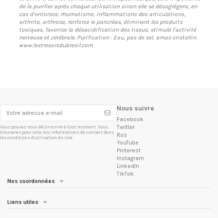
de la purifier après chaque utilisation sinon elle se désagrégera; en
cas d’entorses; rhumatisme, inflammations des articulations,
arthrite, arthrose, renforce le pancréas, éliminent les produits
toxiques, favorise la désacidification des tissus, stimule l’activité
nerveuse et cérébrale. Purification : Eau, pas de sel, amas cristallin.
www.lestresorsdubresil.com
Nous suivre
Facebook
Twitter
Vous pouvez vous désinscrire à tout moment. Vous
trouverez pour cela nos informations de contact dans
Rss
les conditions d'utilisation du site.
YouTube
Pinterest
Instagram
LinkedIn
TikTok
Nos coordonnées
Liens utiles