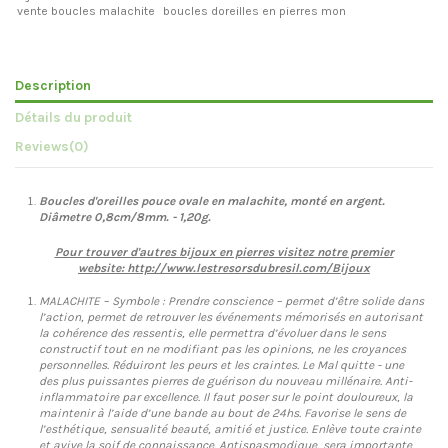
vente boucles malachite
boucles doreilles en pierres mon
Description
Détails du produit
Reviews
(0)
Boucles d'oreilles pouce ovale en malachite, monté en argent.
Diâmetre 0,8cm/8mm. - 1,20g.
Pour trouver d'autres bijoux en pierres visitez notre premier
website:
http://www.lestresorsdubresil.com/Bijoux
MALACHITE – Symbole : Prendre conscience – permet d’être solide dans
l’action, permet de retrouver les événements mémorisés en autorisant
la cohérence des ressentis, elle permettra d’évoluer dans le sens
constructif tout en ne modifiant pas les opinions, ne les croyances
personnelles. Réduiront les peurs et les craintes. Le Mal quitte - une
des plus puissantes pierres de guérison du nouveau millénaire. Anti-
inflammatoire par excellence. Il faut poser sur le point douloureux, la
maintenir à l’aide d’une bande au bout de 24hs. Favorise le sens de
l’esthétique, sensualité beauté, amitié et justice. Enlève toute crainte
et avive la soif de connaissance. Antispasmodique, sera importante