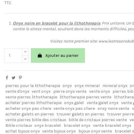
TTC
Onyx noire en bracelet pour la lithotherapie
. Prix unitaire. Un 
contre le stress mental, soutient dans les moments difficiles, pou
Visitez notre premier site: www.lestresorsdu
Ajouter au panier
pierres pour la lithotherapie
onyx
onyx mineral
mineral onyx
o
vente d'onyx
vent onyx
pierre onyx vente
vente onyx
pierres bib
vente pierres lithotherapie
lithotherapie pierres vente
lithothera
acheter pierres lithotherapie
onyx galet
vente galet onyx
vente 
acheter onyx pas chere
vente onyx pas chere
onxy noire vente
v
acheter galets en pierres
trouver galets en pierres
trouver pierre
vente pierres bible des cristaux
bible de cristaux pierres vente
ve
Bible cristaux
onyx bracelet
bracelet onyx
vente bracelet onyx
achat bijoux onyx
vente bijoux onyx
bijoux onyx vente
bracelet 