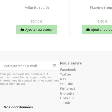
Mélanite roulée
Fluorine Ytriq
25,45 €
3,60 €
Ajouter au panier
Ajouter au p
Nous suivre
Facebook
Twitter
Vous pouvez vous désinscrire à tout
moment. Vous trouverez pour cela nos
Rss
informations de contact dans les conditions
YouTube
d'utilisation du site.
Pinterest
Instagram
LinkedIn
TikTok
Nos coordonnées