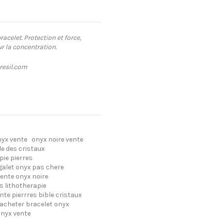
bracelet. Protection et force,
r la concentration.
bresil.com
nyx vente
onyx noire vente
le des cristaux
pie pierres
galet onyx pas chere
ente onyx noire
s lithotherapie
nte pierrres bible cristaux
acheter bracelet onyx
onyx vente