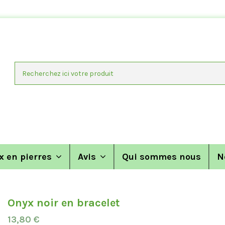
x en pierres
Avis
Qui sommes nous
N
Onyx noir en bracelet
13,80 €