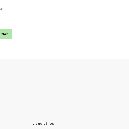
ue
anier
Liens utiles