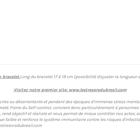
n bracelet.
Long du bracelet 17 à 19 cm (possibilité d'ajuster la longueur
Visitez notre premier site: www.lestresorsdubresil.com
iciles ou désorientante et pendant des époques d’immense stress mental ou
meté. Pierre du Self-control, convient donc particulièrement à personnes 
nd objectif et réaliste et nous permet de mieux contrôler nos actes, aiguis
 faible et renforce le système immunitaire contre les risques d'infection
lestresorsdubresil.com