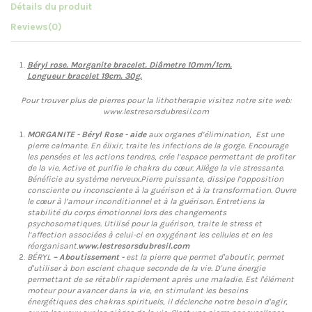
Détails du produit
Reviews
(0)
Béryl rose. Morganite bracelet.
Diâmetre 10mm/1cm.
Longueur bracelet 19cm. 30g.
Pour trouver plus de pierres pour la lithotherapie visitez notre site web:
www.lestresorsdubresil.com
MORGANITE - Béryl Rose - aide
aux organes d’élimination, Est une
pierre calmante. En élixir, traite les infections de la gorge. Encourage
les pensées et les actions tendres, crée l’espace permettant de profiter
de la vie. Active et purifie le chakra du cœur. Allège la vie stressante.
Bénéficie au système nerveux.Pierre puissante, dissipe l’opposition
consciente ou inconsciente à la guérison et à la transformation. Ouvre
le cœur à l’amour inconditionnel et à la guérison. Entretiens la
stabilité du corps émotionnel lors des changements
psychosomatiques. Utilisé pour la guérison, traite le stress et
l’affection associées à celui-ci en oxygénant les cellules et en les
réorganisant.
www.lestresorsdubresil.com
BÉRYL
– Aboutissement -
est la pierre que permet d'aboutir, permet
d'utiliser à bon escient chaque seconde de la vie. D'une énergie
permettant de se rétablir rapidement après une maladie. Est l'élément
moteur pour avancer dans la vie, en stimulant les besoins
énergétiques des chakras spirituels, il déclenche notre besoin d'agir,