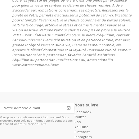
ouvre les yeux sur les pièges de la vie. C’est une pierre par excellence
pour gérer la vie stressanteet se défaire de choses inutiles. Aide à
s’accorder aux indications concernant ses objectifs. Représentant la
pureté de l’être, permets d’actualiser la potentiel de celui-ci. Excellente
pour interroger l’avenir. Active le chakra couronne et du plexus solaire.
Fortifie le courage, atténue le stress et calme le mental. Favorise la
vision positive. Rallume l’amour chez les couples en proie à la routine.
VERT
– Vert - ÉMERAUDE Pureté du cœur, la pierre d'équilibre, captant
l’amour universel. Pierre d’inspiration et de patience infinie, met avec
grande intégrité l’accent sur la vie, Pierre de l’amour comblé, elle
apporte la félicité domestique et la loyauté. Consolide l’unité, l’amour
inconditionnel et le partenariat, favorise l’amitié. Maintiens
l’équilibre du partenariat. Purification: Eau, amas cristallin
www.lestresorsdubresil.com
Nous suivre
Facebook
Twitter
Vous pouvez vous désinscrire à tout moment. Vous
trouverez pour cela nos informations de contact dans
Rss
les conditions d'utilisation du site.
YouTube
Pinterest
Instagram