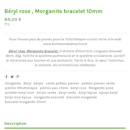
Béryl rose , Morganite bracelet 10mm
89,00 €
TTC
Pour trouver plus de pierres pour la lithotherapie visitez notre site web:
www.lestresorsdubresil.com
Béryl rose. Morganite bracelet.
Diâmetre 10mm/1cm. Longueur bracelet
19cm. 30g. Fortifie le système pulmonaire et le système circulatoire, accroît
la résistance aux toxines et aux polluants. Traite le foie, le cœur, l’estomac,
la colonne, les commotions cérébrales.
morganite
Beryl
beryls
vente petites pierres
petites pierres vente
pierres lithotherapie
pierres pas chere
beryl rose
Morganite polie
acheter beryl rose
beryls vente
beryl vente
beryl bijoux
bijoux beryl
beryl rose bijoux
morganite bracelet
bracelet morganite
bracelet morganite 10mm
Description