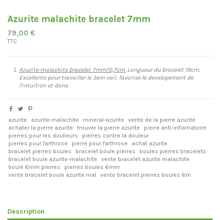
Azurite malachite bracelet 7mm
79,00 €
TTC
Azurite-malachite bracelet 7mm/0,7cm.
Longueur du bracelet 19cm.
Excellente pour travailler le 3em oeil, favorise le developement de
l'intuition et dons.
azurite
azurite-malachite
mineral-azurite
vente de la pierre azurite
achater la pierre azurite
trouver la pierre azurite
pierre anti-inflamatoire
pierres pour les doulleurs
pierres contre la douleur
pierres pour l'arthrose
pierre pour l'arthrose
achat azurite
bracelet pierres boules
bracelet boule pierres
boules pierres bracelets
bracelet boule azurite-malachite
vente bracelet azurite malachite
boule 6mm pierres
pierres boules 6mm
vente bracelet boule azurite mal
vente bracelet pierres boules 6m
Description