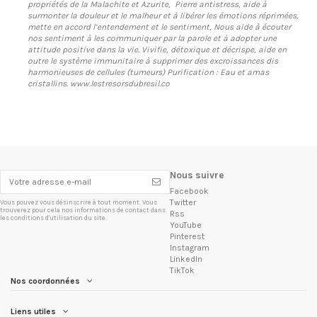
propriétés de la Malachite et Azurite, Pierre antistress, aide à
surmonter la douleur et le malheur et à libérer les émotions réprimées,
mette en accord l’entendement et le sentiment, Nous aide à écouter
nos sentiment à les communiquer par la parole et à adopter une
attitude positive dans la vie. Vivifie, détoxique et décrispe, aide en
outre le système immunitaire à supprimer des excroissances dis
harmonieuses de cellules (tumeurs) Purification : Eau et amas
cristallins. www.lestresorsdubresil.co
Nous suivre
Facebook
Twitter
Vous pouvez vous désinscrire à tout moment. Vous
trouverez pour cela nos informations de contact dans
Rss
les conditions d'utilisation du site.
YouTube
Pinterest
Instagram
LinkedIn
TikTok
Nos coordonnées
Liens utiles