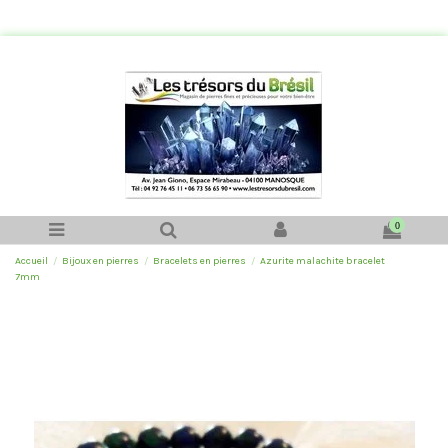
0
Accueil
Bijoux en pierres
Bracelets en pierres
Azurite malachite bracelet
7mm