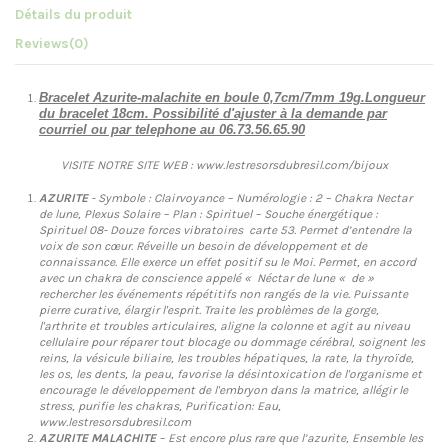
Détails du produit
Reviews
(0)
Bracelet Azurite-malachite en boule 0,7cm/7mm 19g.Longueur
du bracelet 18cm. Possibilité d'ajuster à la demande par
courriel ou par telephone au 06.73.56.65.90
VISITE NOTRE SITE WEB : www.lestresorsdubresil.com/bijoux
AZURITE
- Symbole : Clairvoyance – Numérologie : 2 – Chakra Nectar
de lune, Plexus Solaire – Plan : Spirituel – Souche énergétique :
Spirituel 08- Douze forces vibratoires carte 53. Permet d’entendre la
voix de son cœur. Réveille un besoin de développement et de
connaissance. Elle exerce un effet positif su le Moi. Permet, en accord
avec un chakra de conscience appelé « Néctar de lune « de »
rechercher les événements répétitifs non rangés de la vie. Puissante
pierre curative, élargir l'esprit. Traite les problèmes de la gorge,
l'arthrite et troubles articulaires, aligne la colonne et agit au niveau
cellulaire pour réparer tout blocage ou dommage cérébral, soignent les
reins, la vésicule biliaire, les troubles hépatiques, la rate, la thyroïde,
les os, les dents, la peau, favorise la désintoxication de l'organisme et
encourage le développement de l'embryon dans la matrice, allégir le
stress, purifie les chakras, Purification: Eau,
www.lestresorsdubresil.com
AZURITE MALACHITE
– Est encore plus rare que l’azurite, Ensemble les