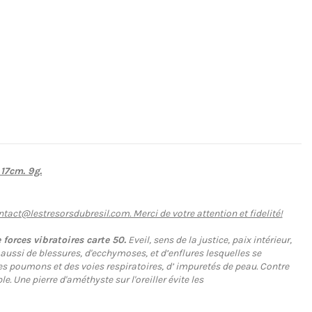
17cm. 9g.
ntact@lestresorsdubresil.com. Merci de votre attention et fidelité!
forces vibratoires carte 50.
Eveil, sens de la justice, paix intérieur,
aussi de blessures, d'ecchymoses, et d’enflures lesquelles se
 des poumons et des voies respiratoires, d’ impuretés de peau. Contre
e. Une pierre d'améthyste sur l'oreiller évite les