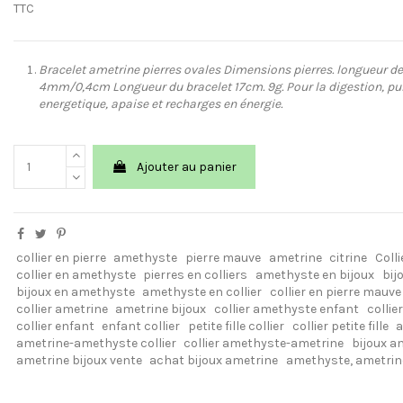
TTC
Bracelet ametrine pierres ovales Dimensions pierres. longueur d
4mm/0,4cm Longueur du bracelet 17cm. 9g. Pour la digestion, puri
energetique, apaise et recharges en énergie.
Ajouter au panier
collier en pierre
amethyste
pierre mauve
ametrine
citrine
Colli
collier en amethyste
pierres en colliers
amethyste en bijoux
bij
bijoux en amethyste
amethyste en collier
collier en pierre mauve
collier ametrine
ametrine bijoux
collier amethyste enfant
collie
collier enfant
enfant collier
petite fille collier
collier petite fille
a
ametrine-amethyste collier
collier amethyste-ametrine
bijoux a
ametrine bijoux vente
achat bijoux ametrine
amethyste, ametrin