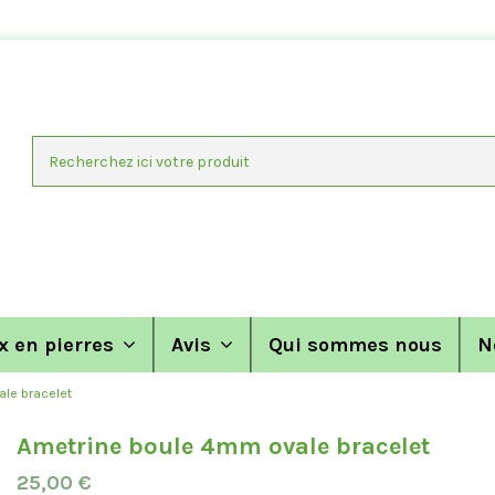
x en pierres
Avis
Qui sommes nous
N
le bracelet
Ametrine boule 4mm ovale bracelet
25,00 €