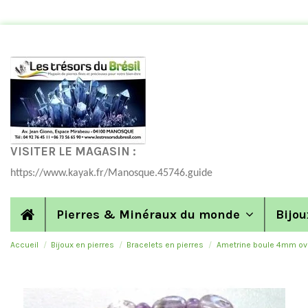
VISITER LE MAGASIN :
https://www.kayak.fr/Manosque.45746.guide
Pierres & Minéraux du monde
Bijou
Accueil
Bijoux en pierres
Bracelets en pierres
Ametrine boule 4mm ova