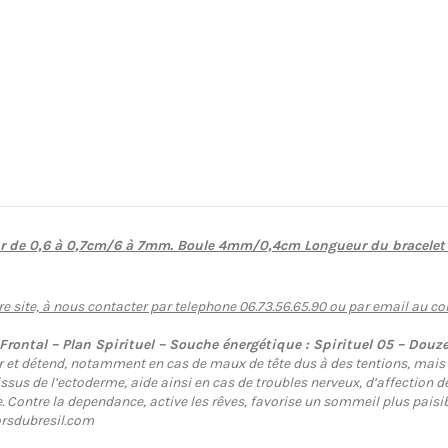
eur de 0,6 à 0,7cm/6 à 7mm. Boule 4mm/0,4cm Longueur du bracelet 
re site, à nous contacter par telephone 06.73.56.65.90 ou par email au co
ontal – Plan Spirituel – Souche énergétique : Spirituel 05 – Douze 
ur et détend, notamment en cas de maux de tête dus à des tentions, mais 
 issus de l’ectoderme, aide ainsi en cas de troubles nerveux, d’affection
se. Contre la dependance, active les rêves, favorise un sommeil plus paisibl
rsdubresil.com