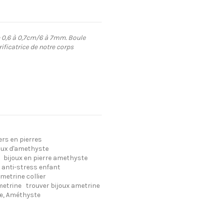
e 0,6 à 0,7cm/6 à 7mm. Boule
ficatrice de notre corps
ers en pierres
oux d'amethyste
bijoux en pierre amethyste
r anti-stress enfant
metrine collier
metrine
trouver bijoux ametrine
e, Améthyste