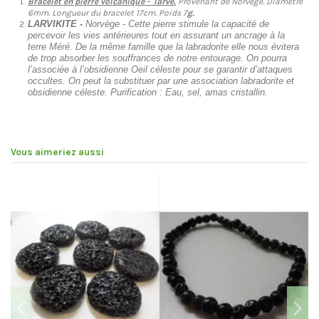
Bracelet en pierre volcanique - larve.
Provenant de Norvege. Diâmetre
6mm. Longueur du bracelet 17cm. Poids 7
g.
LARVIKITE
-
Norvège - Cette pierre stimule la capacité de
percevoir les vies antérieures tout en assurant un ancrage à la
terre Méré. De la même famille que la labradorite elle nous évitera
de trop absorber les souffrances de notre entourage. On pourra
l’associée à l’obsidienne Oeil céleste pour se garantir d’attaques
occultes. On peut la substituer par une association labradorite et
obsidienne céleste. Purification : Eau, sel, amas cristallin.
Vous aimeriez aussi