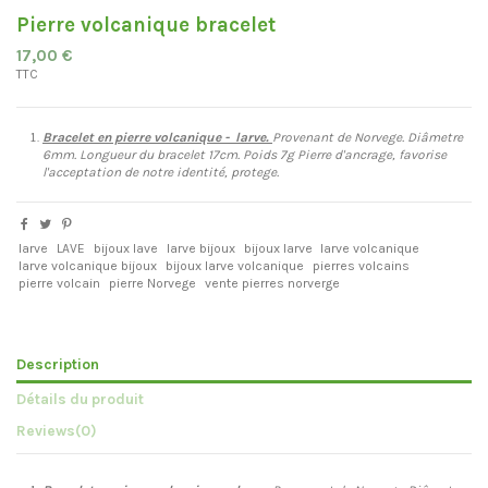
Pierre volcanique bracelet
17,00 €
TTC
Bracelet en pierre volcanique - larve.
Provenant de Norvege. Diâmetre
6mm. Longueur du bracelet 17cm. Poids 7g Pierre d'ancrage, favorise
l'acceptation de notre identité, protege.
larve
LAVE
bijoux lave
larve bijoux
bijoux larve
larve volcanique
larve volcanique bijoux
bijoux larve volcanique
pierres volcains
pierre volcain
pierre Norvege
vente pierres norverge
Description
Détails du produit
Reviews
(0)