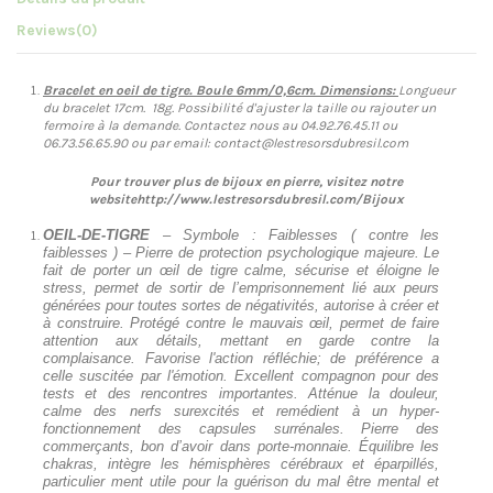
Reviews
(0)
Bracelet en oeil de tigre. Boule 6mm/0,6cm. Dimensions:
Longueur
du bracelet 17cm. 18g. Possibilité d'ajuster la taille ou rajouter un
fermoire à la demande. Contactez nous au 04.92.76.45.11 ou
06.73.56.65.90 ou par email: contact@lestresorsdubresil.com
Pour trouver plus de bijoux en pierre, visitez notre
websitehttp://www.lestresorsdubresil.com/Bijoux
OEIL-DE-TIGRE
– Symbole : Faiblesses ( contre les
faiblesses ) – Pierre de protection psychologique majeure. Le
fait de porter un œil de tigre calme, sécurise et éloigne le
stress, permet de sortir de l’emprisonnement lié aux peurs
générées pour toutes sortes de négativités, autorise à créer et
à construire. Protégé contre le mauvais œil, permet de faire
attention aux détails, mettant en garde contre la
complaisance. Favorise l'action réfléchie; de préférence a
celle suscitée par l'émotion. Excellent compagnon pour des
tests et des rencontres importantes. Atténue la douleur,
calme des nerfs surexcités et remédient à un hyper-
fonctionnement des capsules surrénales. Pierre des
commerçants, bon d’avoir dans porte-monnaie. Équilibre les
chakras, intègre les hémisphères cérébraux et éparpillés,
particulier ment utile pour la guérison du mal être mental et