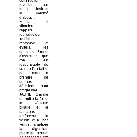
construction,
réveillant en
nous le désir et
la volonté
d’aboutir.
Fortifiant, il
stimulera
l'appareil
reproducteur,
fortifiera
l'estomac et
évitera les
nausées. Permet
d'assimiler que
l'on est
responsable de
ce que l'on fait et
peut aider à
prendre de
bonnes
décisions pour
progresser.
JAUNE Stimule
et tonifie la foi et
la vésicule
biliaire et le
pancréas,
renforcera la
vessie et le bas
ventre, améliore
la digestion,
pierre qui permet