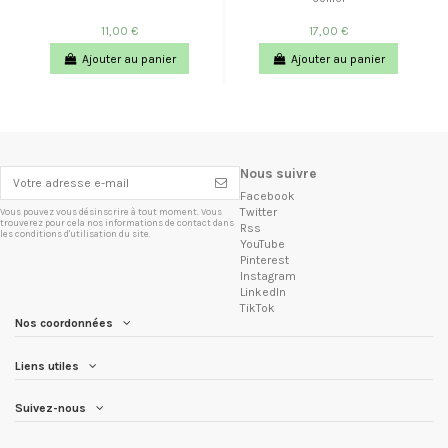
11,00 €
17,00 €
Ajouter au panier
Ajouter au panier
Nous suivre
Facebook
Twitter
Vous pouvez vous désinscrire à tout moment. Vous
trouverez pour cela nos informations de contact dans
Rss
les conditions d'utilisation du site.
YouTube
Pinterest
Instagram
LinkedIn
TikTok
Nos coordonnées
Liens utiles
Suivez-nous