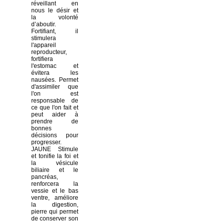
réveillant en
nous le désir et
la volonté
d’aboutir.
Fortifiant, il
stimulera
l'appareil
reproducteur,
fortifiera
l'estomac et
évitera les
nausées. Permet
d'assimiler que
l'on est
responsable de
ce que l'on fait et
peut aider à
prendre de
bonnes
décisions pour
progresser.
JAUNE Stimule
et tonifie la foi et
la vésicule
biliaire et le
pancréas,
renforcera la
vessie et le bas
ventre, améliore
la digestion,
pierre qui permet
de conserver son