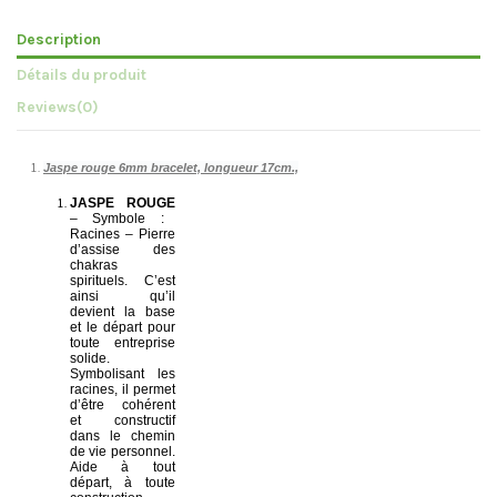
Description
Détails du produit
Reviews
(0)
Jaspe rouge 6mm bracelet, longueur 17cm.,
JASPE ROUGE
– Symbole :
Racines – Pierre
d’assise des
chakras
spirituels. C’est
ainsi qu’il
devient la base
et le départ pour
toute entreprise
solide.
Symbolisant les
racines, il permet
d’être cohérent
et constructif
dans le chemin
de vie personnel.
Aide à tout
départ, à toute