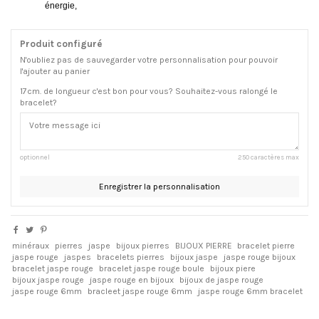
énergie,
Produit configuré
N'oubliez pas de sauvegarder votre personnalisation pour pouvoir
l'ajouter au panier
17cm. de longueur c'est bon pour vous? Souhaitez-vous ralongé le
bracelet?
optionnel
250 caractères max
Enregistrer la personnalisation
minéraux
pierres
jaspe
bijoux pierres
BIJOUX PIERRE
bracelet pierre
jaspe rouge
jaspes
bracelets pierres
bijoux jaspe
jaspe rouge bijoux
bracelet jaspe rouge
bracelet jaspe rouge boule
bijoux piere
bijoux jaspe rouge
jaspe rouge en bijoux
bijoux de jaspe rouge
jaspe rouge 6mm
bracleet jaspe rouge 6mm
jaspe rouge 6mm bracelet