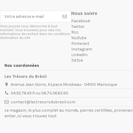
Nous suivre
Facebook
Twitter
Vous pouvez vous désinscrire à tout
moment. Vous trouverez pour cela nos
Rss
informations de contact dans les conditions
YouTube
d'utilisation du site.
Pinterest
Instagram
LinkedIn
TikTok
Nos coordonnées
Les Trésors du Brésil
Avenue Jean Giono, Espace Mirabeau - 04100 Manosque
04.92.76.45.11 ou 06.73.56.65.90
contact@lestresorsdubresil.com
Le magasin, le plus complet au monde, pierres certifiées, provena
entier, ici vous trouvez tout: