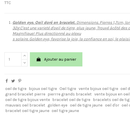
TTC
Golden eye. Oeil doré en bracelet.
Dimensions. Pierres 1,7cm, lo
32g.C'est une varieté d'oeil de tigre, plus jaune, Trouvé àcôté des 
Magnifique! Plus directionné au plexu
s solaire. Golden eye, favorise la joie, la confiance en soi, le plaisir
Ajouter au panier
oeil de tigre
bijoux oeil tigre
Oeil tigre
vente bijoux oeil tigre
oeil 
grand bracelet pierre
pierrre grands bracelet
vente bijoux en oeil
oeil de tigre bijoux vente
bracelet oeil de tigre
bracelets oeil de tig
mauvais oeil bracelet
golden eye
oeil de tigre jaune
oeil d'or
oeil
bracelet oeil tigre jaune
oeil tigre jaune