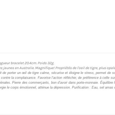
ngueur bracelet 20.4cm. Poids 32g.
s jaunes en Australie. Magnifique! Propriétés de l'oeil de tigre, plus opale
 de porter un œil de tigre calme, sécurise et éloigne le stress, permet de so
 contre la complaisance. Favorise l’action réfléchie; de préférence à celle 
nales. Pierre des commerçants, bon d’avoir dans porte-monnaie. Équilibre les
nergie le corps émotionnel, atténue la dépression. Purification : Eau, sel amas