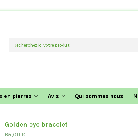
x en pierres
Avis
Qui sommes nous
N
Golden eye bracelet
65,00 €