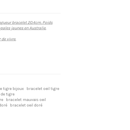
ngueur bracelet 20.4cm. Poids
opales jaunes en Australie.
 de vivre.
de tigre bijoux
bracelet oeil tigre
 de tigre
re
bracelet mauvais oeil
 doré
bracelet oeil doré