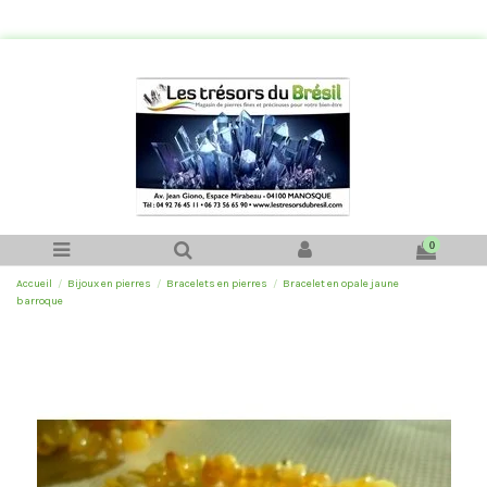
0
Accueil
Bijoux en pierres
Bracelets en pierres
Bracelet en opale jaune
barroque