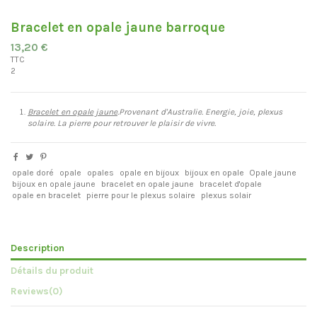
Bracelet en opale jaune barroque
13,20 €
TTC
2
Bracelet en opale jaune
.Provenant d'Australie. Energie, joie, plexus
solaire. La pierre pour retrouver le plaisir de vivre.
opale doré
opale
opales
opale en bijoux
bijoux en opale
Opale jaune
bijoux en opale jaune
bracelet en opale jaune
bracelet d'opale
opale en bracelet
pierre pour le plexus solaire
plexus solair
Description
Détails du produit
Reviews
(0)