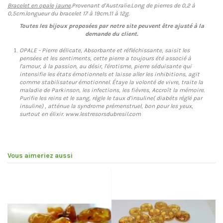
Bracelet en opale jaune
.Provenant d'Australie.Long de pierres de 0,2 à
0,5cm.longueur du bracelet 17 à 19cm.11 à 12g.
Toutes les bijoux proposées par notre site peuvent être ajusté à la
demande du client.
OPALE - Pierre délicate, Absorbante et réfléchissante, saisit les
pensées et les sentiments, cette pierre a toujours été associé à
l'amour, à la passion, au désir, l'érotisme, pierre séduisante qui
intensifie les états émotionnels et laisse aller les inhibitions, agit
comme stabilisateur émotionnel. Étaye la volonté de vivre, traite la
maladie de Parkinson, les infections, les fièvres, Accroît la mémoire.
Purifie les reins et le sang, règle le taux d'insuline( diabéts réglé par
insuline) , atténue la syndrome prémenstruel, bon pour les yeux,
surtout en élixir. www.lestresorsdubresil.com
Vous aimeriez aussi