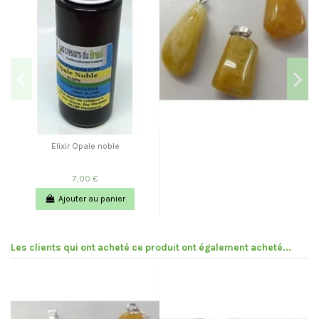
Elixir Opale noble
7,00 €
Ajouter au panier
Les clients qui ont acheté ce produit ont également acheté...
Pr