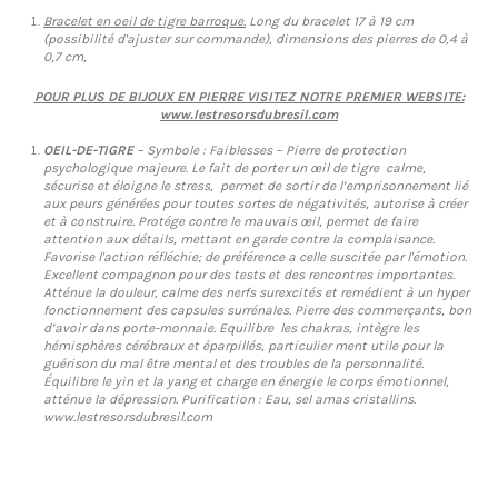
Bracelet en oeil de tigre barroque.
Long du bracelet 17 à 19 cm
(possibilité d'ajuster sur commande), dimensions des pierres de 0,4 à
0,7 cm,
POUR PLUS DE BIJOUX EN PIERRE VISITEZ NOTRE PREMIER WEBSITE:
www.lestresorsdubresil.com
OEIL-DE-TIGRE
– Symbole : Faiblesses – Pierre de protection
psychologique majeure. Le fait de porter un œil de tigre calme,
sécurise et éloigne le stress, permet de sortir de l’emprisonnement lié
aux peurs générées pour toutes sortes de négativités, autorise à créer
et à construire. Protége contre le mauvais œil, permet de faire
attention aux détails, mettant en garde contre la complaisance.
Favorise l'action réfléchie; de préférence a celle suscitée par l'émotion.
Excellent compagnon pour des tests et des rencontres importantes.
Atténue la douleur, calme des nerfs surexcités et remédient à un hyper
fonctionnement des capsules surrénales. Pierre des commerçants, bon
d’avoir dans porte-monnaie. Equilibre les chakras, intègre les
hémisphères cérébraux et éparpillés, particulier ment utile pour la
guérison du mal être mental et des troubles de la personnalité.
Équilibre le yin et la yang et charge en énergie le corps émotionnel,
atténue la dépression. Purification : Eau, sel amas cristallins.
www.lestresorsdubresil.com