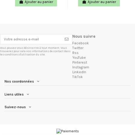
Ajouter au panier
Ajouter au panier
Nous suivre
Facebook
Twitter
Vous pouvez vous désinscrire à tout moment. Vous
trouverez pour cela nos informations de contact dans
Rss
les conditions d'utilisation du site.
YouTube
Pinterest
Instagram
LinkedIn
TikTok
Nos coordonnées
Liens utiles
Suivez-nous