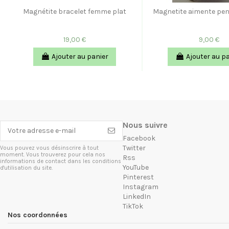
Magnétite bracelet femme plat
Magnetite aimente pe
19,00 €
9,00 €
Ajouter au panier
Ajouter au p
Nous suivre
Facebook
Twitter
Vous pouvez vous désinscrire à tout
moment. Vous trouverez pour cela nos
Rss
informations de contact dans les conditions
YouTube
d'utilisation du site.
Pinterest
Instagram
LinkedIn
TikTok
Nos coordonnées