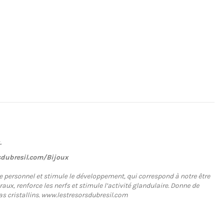
.
sdubresil.com/Bijoux
 vue personnel et stimule le développement, qui correspond à notre être
aux, renforce les nerfs et stimule l’activité glandulaire. Donne de
amas cristallins. www.lestresorsdubresil.com