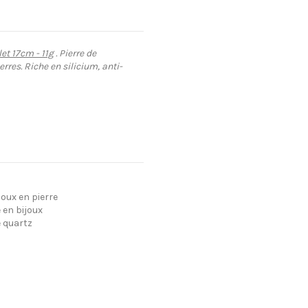
et 17cm - 11g
. Pierre de
erres. Riche en silicium, anti-
oux en pierre
 en bijoux
e quartz