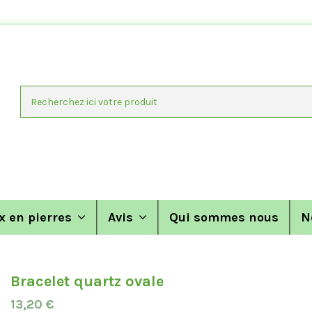
x en pierres
Avis
Qui sommes nous
N
Bracelet quartz ovale
13,20 €