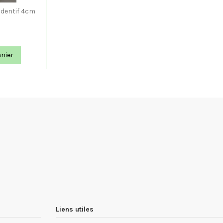
ndentif 4cm
anier
Liens utiles