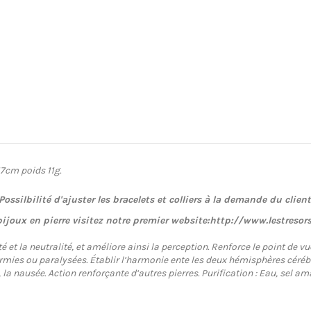
17cm poids 11g.
Possilbilité d'ajuster les bracelets et colliers à la demande du client
bijoux en pierre visitez notre premier website:
http://www.lestresor
té et la neutralité, et améliore ainsi la perception. Renforce le point de
dormies ou paralysées. Établir l’harmonie ente les deux hémisphères cérébr
s, la nausée. Action renforçante d’autres pierres. Purification : Eau, sel 