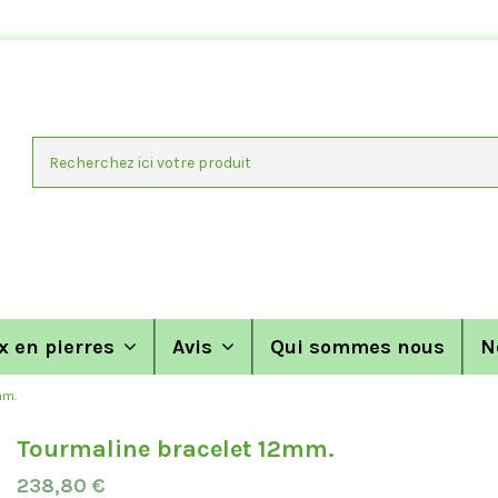
x en pierres
Avis
Qui sommes nous
N
mm.
Tourmaline bracelet 12mm.
238,80 €