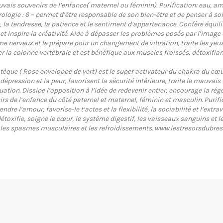
uvais souvenirs de l’enfance( maternel ou féminin). Purification: eau, a
ogie : 6 – permet d’être responsable de son bien-être et de penser à soi, a
 la tendresse, la patience et le sentiment d’appartenance. Confère équilib
et inspire la créativité. Aide à dépasser les problèmes posés par l’image d
ème nerveux et le prépare pour un changement de vibration, traite les yeux
r la colonne vertébrale et est bénéfique aux muscles froissés, détoxifian
èque ( Rose enveloppé de vert) est le super activateur du chakra du cœur,
la dépression et la peur, favorisent la sécurité intérieure, traite le mauv
tuation. Dissipe l’opposition à l’idée de redevenir entier, encourage la r
nirs de l’enfance du côté paternel et maternel, féminin et masculin. Puri
dre l’amour, favorise-le t’actes et la flexibilité, la sociabilité et l’extra
, détoxifie, soigne le cœur, le système digestif, les vaisseaux sanguins et 
our les spasmes musculaires et les refroidissements. www.lestresorsdubres