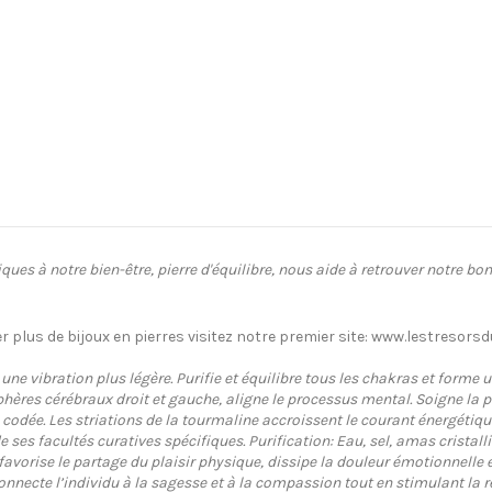
ues à notre bien-être, pierre d'équilibre, nous aide à retrouver notre bon
r plus de bijoux en pierres visitez notre premier site: www.lestresors
 une vibration plus légère. Purifie et équilibre tous les chakras et forme
isphères cérébraux droit et gauche, aligne le processus mental. Soigne l
 codée. Les striations de la tourmaline accroissent le courant énergétique,
e ses facultés curatives spécifiques. Purification: Eau, sel, amas crist
, favorise le partage du plaisir physique, dissipe la douleur émotionnell
. Connecte l’individu à la sagesse et à la compassion tout en stimulant la