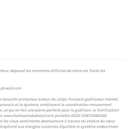
heur, depassé les moments difficiles de notre vie. Traite les
dubresil.com
 un bouclier protecteur autour du corps. Puissant guérisseur mental,
a paranoïa et la dyslexie, améliorant la coordination mouvement
 ce qui en fait une pierre parfaite pour la guérison, la fortification
allin. www.lestresorsdubresil.com portable 0033 (0)673566590
e et les vieux sentiments destructeurs à travers du chakra du cœur
 réceptivité aux énergies curatives. Équilibre le système endocrinien