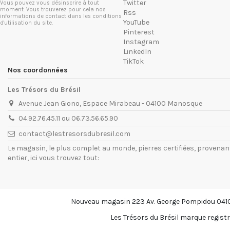
Twitter
Vous pouvez vous désinscrire à tout
moment. Vous trouverez pour cela nos
Rss
informations de contact dans les conditions
YouTube
d'utilisation du site.
Pinterest
Instagram
LinkedIn
TikTok
Nos coordonnées
Les Trésors du Brésil
Avenue Jean Giono, Espace Mirabeau - 04100 Manosque
04.92.76.45.11 ou 06.73.56.65.90
contact@lestresorsdubresil.com
Le magasin, le plus complet au monde, pierres certifiées, provena
entier, ici vous trouvez tout:
Nouveau magasin 223 Av. George Pompidou 041
Les Trésors du Brésil marque registr