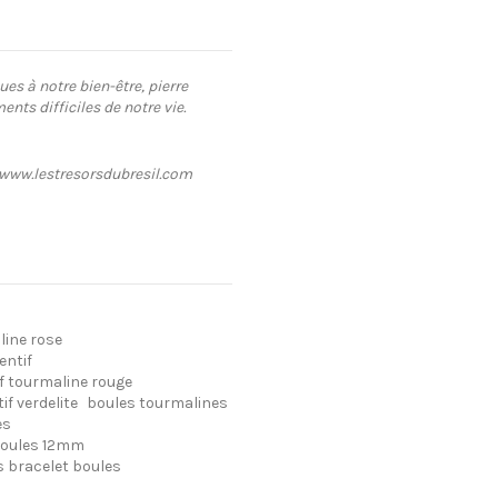
s à notre bien-être, pierre
nts difficiles de notre vie.
e: www.lestresorsdubresil.com
line rose
entif
f tourmaline rouge
f verdelite
boules tourmalines
es
boules 12mm
 bracelet boules