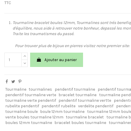
TTC
Tourmaline bracelet boules 12mm, Tourmalines sont trés benefique
d'équilibre, nous aide à retrouver notre bonheur, depassé les mome
Traite les traumatismes du passé.
Pour trouver plus de bijoux en pierres visitez notre premier sit
Ajouter au panier
Tourmaline
tourmalines
pendentif tourmaline
pendentif tourma
pendentif tourmaline verte
bracelet tourmaline
tourmaline pend
tourmaline verte pendentif
pendentif tourmaline vertte
pendenti
rubelite pendentif
pendentif rubelite
verdelite pendentif
pendenti
tourmaline boule
boule 12mm tourmaline
tourmaline 12mm boul
vente boules tourmaline 12mm
tourmaline bracelet
tourmaline 
boules 12mm tourmaline
bracelet boules tourmaline
tourmalines