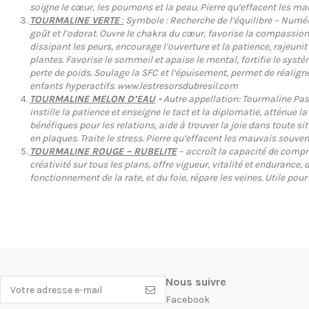
soigne le cœur, les poumons et la peau. Pierre qu’effacent les ma
TOURMALINE VERTE
:
Symbole : Recherche de l’équilibre – Numérol
goût et l’odorat. Ouvre le chakra du cœur, favorise la compassion,
dissipant les peurs, encourage l’ouverture et la patience, rajeunit 
plantes. Favorise le sommeil et apaise le mental, fortifie le syst
perte de poids. Soulage la SFC et l’épuisement, permet de réaligne
enfants hyperactifs. www.lestresorsdubresil.com
TOURMALINE MELON D’EAU
-
Autre appellation: Tourmaline Past
instille la patience et enseigne le tact et la diplomatie, atténue 
bénéfiques pour les relations, aide à trouver la joie dans toute si
en plaques. Traite le stress. Pierre qu’effacent les mauvais souve
TOURMALINE ROUGE – RUBELITE
– accroît la capacité de compren
créativité sur tous les plans, offre vigueur, vitalité et endurance
fonctionnement de la rate, et du foie, répare les veines. Utile p
Nous suivre
Facebook