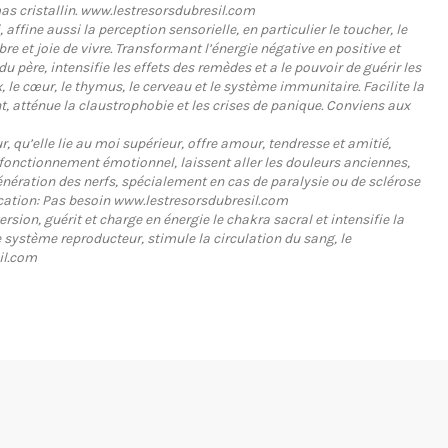
mas cristallin. www.lestresorsdubresil.com
ffine aussi la perception sensorielle, en particulier le toucher, le
re et joie de vivre. Transformant l’énergie négative en positive et
u père, intensifie les effets des remèdes et a le pouvoir de guérir les
, le cœur, le thymus, le cerveau et le système immunitaire. Facilite la
t, atténue la claustrophobie et les crises de panique. Conviens aux
 qu’elle lie au moi supérieur, offre amour, tendresse et amitié,
ais fonctionnement émotionnel, laissent aller les douleurs anciennes,
égénération des nerfs, spécialement en cas de paralysie ou de sclérose
fication: Pas besoin www.lestresorsdubresil.com
version, guérit et charge en énergie le chakra sacral et intensifie la
le système reproducteur, stimule la circulation du sang, le
il.com