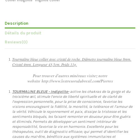
Description
Détails du produit
Reviews
(0)
Tourmaline bleue collier avec cristal de roche. Diâmetre tourmaline bleue 8mm.
Cristal 4mm. Longueur 43,5cm. Poids 11g.
Pour trouver d'autres minéraux visitez notre
website http://www.lestresorsdubresil.com/Pierres
TOURMALINE BLEUE - Indigolite-
active les chakras de la gorge et du
troisième œil, stimule l’envie de liberté spirituelle et de clarté de
l’expression personnelle, pour la prise de conscience, favorise les
visions encourageant la fidélité, la moralité, la tolérance et l’amour de
la vérité. Véhicule le rayonnement et paix, dissipe la tristesse et les
sentiments bloqués, les faisant remonter en douceur pour être guéris
et éliminés. Permets de développer un sentiment intérieur de
responsabilité, favorise la vie en harmonie. Excellente pour les
thérapeutes, outil de diagnostic efficace; qui permet d’identifier les
causes du mal-être, bénéficie aux systèmes immunitaires et