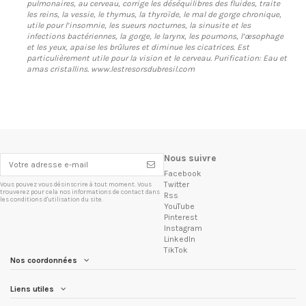
pulmonaires, au cerveau, corrige les déséquilibres des fluides, traite
les reins, la vessie, le thymus, la thyroïde, le mal de gorge chronique,
utile pour l’insomnie, les sueurs nocturnes, la sinusite et les
infections bactériennes, la gorge, le larynx, les poumons, l’œsophage
et les yeux, apaise les brûlures et diminue les cicatrices. Est
particulièrement utile pour la vision et le cerveau. Purification: Eau et
amas cristallins. www.lestresorsdubresil.com
Nous suivre
Facebook
Twitter
Vous pouvez vous désinscrire à tout moment. Vous
trouverez pour cela nos informations de contact dans
Rss
les conditions d'utilisation du site.
YouTube
Pinterest
Instagram
LinkedIn
TikTok
Nos coordonnées
Liens utiles