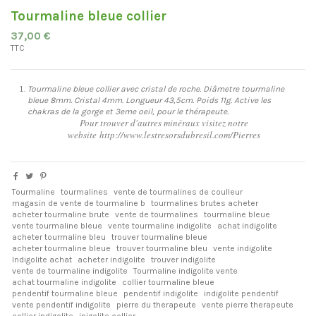
Tourmaline bleue collier
37,00 €
TTC
Tourmaline bleue collier avec cristal de roche. Diâmetre tourmaline
bleue 8mm. Cristal 4mm. Longueur 43,5cm. Poids 11g. Active les
chakras de la gorge et 3eme oeil, pour le thérapeute
.
Pour trouver d'autres minéraux visitez notre
website http://www.lestresorsdubresil.com/Pierres
Tourmaline
tourmalines
vente de tourmalines de coulleur
magasin de vente de tourmaline b
tourmalines brutes acheter
acheter tourmaline brute
vente de tourmalines
tourmaline bleue
vente tourmaline bleue
vente tourmaline indigolite
achat indigolite
acheter tourmaline bleu
trouver tourmaline bleue
acheter tourmaline bleue
trouver tourmaline bleu
vente indigolite
Indigolite achat
acheter indigolite
trouver indigolite
vente de tourmaline indigolite
Tourmaline indigolite vente
achat tourmaline indigolite
collier tourmaline bleue
pendentif tourmaline bleue
pendentif indigolite
indigolite pendentif
vente pendentif indigolite
pierre du therapeute
vente pierre therapeute
collier indigolite
inigolite collier