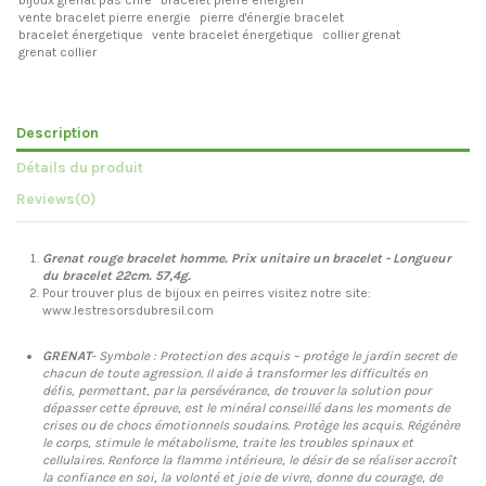
vente bracelet pierre energie
pierre d'énergie bracelet
bracelet énergetique
vente bracelet énergetique
collier grenat
grenat collier
Description
Détails du produit
Reviews
(0)
Grenat rouge
bracelet homme
. Prix unitaire un bracelet
- Longueur
du bracelet 22cm. 57,4g.
Pour trouver plus de bijoux en peirres visitez notre site:
www.lestresorsdubresil.com
GRENAT
- Symbole : Protection des acquis – protège le jardin secret de
chacun de toute agression. Il aide à transformer les difficultés en
défis, permettant, par la persévérance, de trouver la solution pour
dépasser cette épreuve, est le minéral conseillé dans les moments de
crises ou de chocs émotionnels soudains. Protège les acquis. Régénère
le corps, stimule le métabolisme, traite les troubles spinaux et
cellulaires. Renforce la flamme intérieure, le désir de se réaliser accroît
la confiance en soi, la volonté et joie de vivre, donne du courage, de