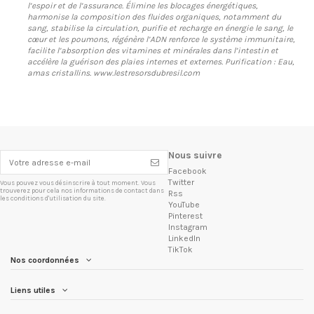
l’espoir et de l’assurance. Élimine les blocages énergétiques,
harmonise la composition des fluides organiques, notamment du
sang, stabilise la circulation, purifie et recharge en énergie le sang, le
cœur et les poumons, régénère l’ADN renforce le système immunitaire,
facilite l’absorption des vitamines et minérales dans l’intestin et
accélère la guérison des plaies internes et externes. Purification : Eau,
amas cristallins.
www.lestresorsdubresil.com
Nous suivre
Facebook
Twitter
Vous pouvez vous désinscrire à tout moment. Vous
trouverez pour cela nos informations de contact dans
Rss
les conditions d'utilisation du site.
YouTube
Pinterest
Instagram
LinkedIn
TikTok
Nos coordonnées
Liens utiles