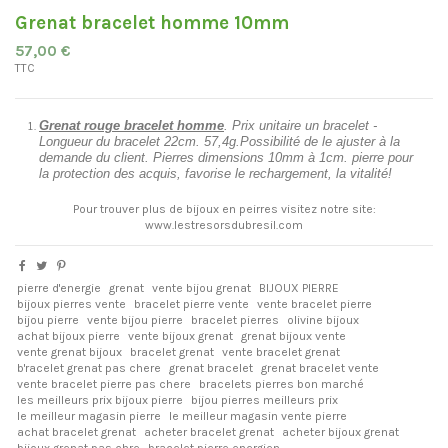
Grenat bracelet homme 10mm
57,00 €
TTC
Grenat rouge
bracelet homme
. Prix unitaire un bracelet
-
Longueur du bracelet 22cm. 57,4g.Possibilité de le ajuster à la
demande du client. Pierres dimensions 10mm à 1cm.
pierre pour
la protection des acquis, favorise le rechargement, la vitalité!
Pour trouver plus de bijoux en peirres visitez notre site:
www.lestresorsdubresil.com
pierre d'energie
grenat
vente bijou grenat
BIJOUX PIERRE
bijoux pierres vente
bracelet pierre vente
vente bracelet pierre
bijou pierre
vente bijou pierre
bracelet pierres
olivine bijoux
achat bijoux pierre
vente bijoux grenat
grenat bijoux vente
vente grenat bijoux
bracelet grenat
vente bracelet grenat
b'racelet grenat pas chere
grenat bracelet
grenat bracelet vente
vente bracelet pierre pas chere
bracelets pierres bon marché
les meilleurs prix bijoux pierre
bijou pierres meilleurs prix
le meilleur magasin pierre
le meilleur magasin vente pierre
achat bracelet grenat
acheter bracelet grenat
acheter bijoux grenat
bijoux grenat pas chre
bracelet pierre energien