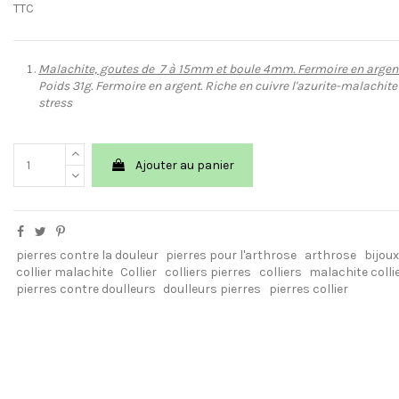
TTC
Malachite, goutes de 7 à 15mm et boule 4mm. Fermoire en argent.
Poids 31g. Fermoire en argent. Riche en cuivre l'azurite-malachite 
stress
Ajouter au panier
pierres contre la douleur
pierres pour l'arthrose
arthrose
bijou
collier malachite
Collier
colliers pierres
colliers
malachite colli
pierres contre doulleurs
doulleurs pierres
pierres collier