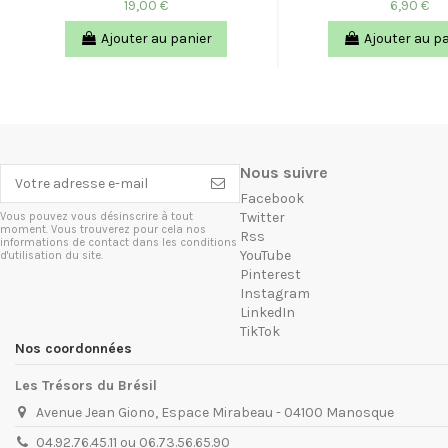
19,00 €
6,90 €
Ajouter au panier
Ajouter au p
Nous suivre
Facebook
Twitter
Vous pouvez vous désinscrire à tout
moment. Vous trouverez pour cela nos
Rss
informations de contact dans les conditions
YouTube
d'utilisation du site.
Pinterest
Instagram
LinkedIn
TikTok
Nos coordonnées
Les Trésors du Brésil
Avenue Jean Giono, Espace Mirabeau - 04100 Manosque
04.92.76.45.11 ou 06.73.56.65.90