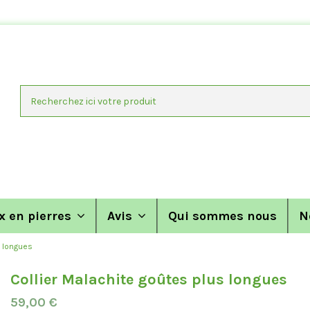
x en pierres
Avis
Qui sommes nous
N
s longues
Collier Malachite goûtes plus longues
59,00 €