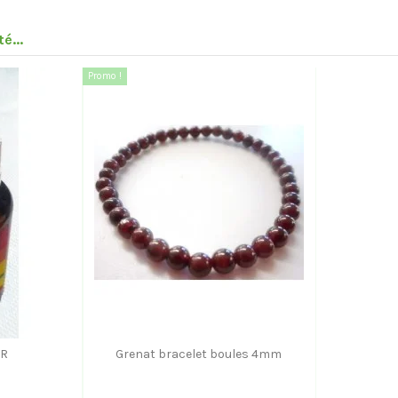
é...
Promo !
UR
Grenat bracelet boules 4mm