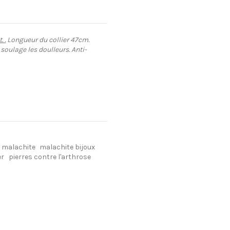
 .
Longueur du collier 47cm.
soulage les doulleurs. Anti-
x malachite
malachite bijoux
er
pierres contre l'arthrose