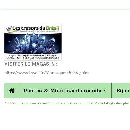
VISITER LE MAGASIN :
https://www.kayak.fr/Manosque.45746.guide
Pierres & Minéraux du monde
Bijou
Accueil
Bijoux en pierres
Colliers pierres
Collier Malachite goûtes plu