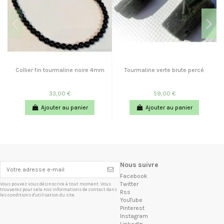
Collier fin tourmaline noire 4mm
Tourmaline verte brute percé
33,00 €
59,00 €
Ajouter au panier
Ajouter au panier
Nous suivre
Facebook
Twitter
Vous pouvez vous désinscrire à tout moment. Vous
trouverez pour cela nos informations de contact dans
Rss
les conditions d'utilisation du site.
YouTube
Pinterest
Instagram