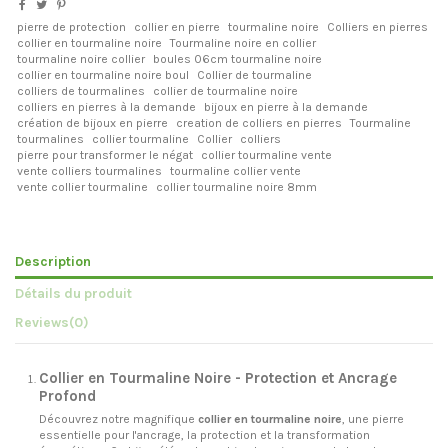
pierre de protection
collier en pierre
tourmaline noire
Colliers en pierres
collier en tourmaline noire
Tourmaline noire en collier
tourmaline noire collier
boules 06cm tourmaline noire
collier en tourmaline noire boul
Collier de tourmaline
colliers de tourmalines
collier de tourmaline noire
colliers en pierres à la demande
bijoux en pierre à la demande
création de bijoux en pierre
creation de colliers en pierres
Tourmaline
tourmalines
collier tourmaline
Collier
colliers
pierre pour transformer le négat
collier tourmaline vente
vente colliers tourmalines
tourmaline collier vente
vente collier tourmaline
collier tourmaline noire 8mm
Description
Détails du produit
Reviews
(0)
Collier en Tourmaline Noire - Protection et Ancrage
Profond
Découvrez notre magnifique
collier en tourmaline noire
, une pierre
essentielle pour l'ancrage, la protection et la transformation