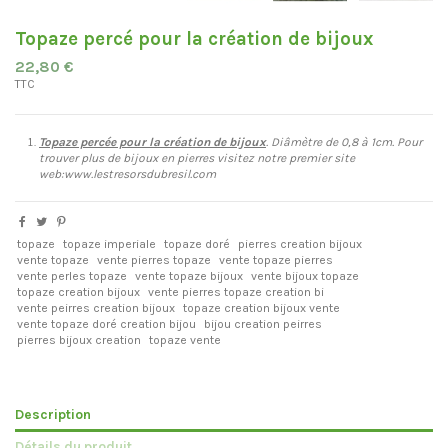
Topaze percé pour la création de bijoux
22,80 €
TTC
Topaze percée pour la création de bijoux
. Diâmètre de 0,8 à 1cm.
Pour
trouver plus de bijoux en pierres visitez notre premier site
web:www.lestresorsdubresil.com
topaze
topaze imperiale
topaze doré
pierres creation bijoux
vente topaze
vente pierres topaze
vente topaze pierres
vente perles topaze
vente topaze bijoux
vente bijoux topaze
topaze creation bijoux
vente pierres topaze creation bi
vente peirres creation bijoux
topaze creation bijoux vente
vente topaze doré creation bijou
bijou creation peirres
pierres bijoux creation
topaze vente
Description
Détails du produit