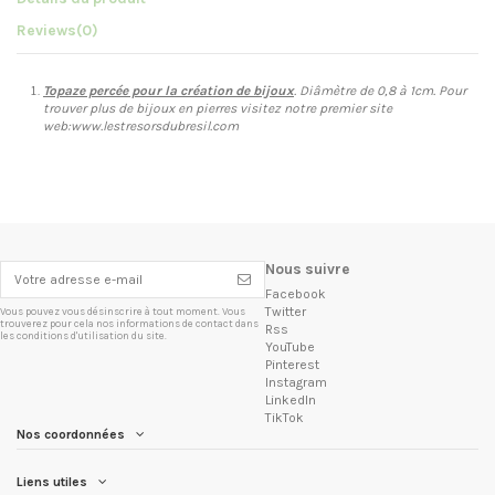
Reviews
(0)
Topaze percée pour la création de bijoux
. Diâmètre de 0,8 à 1cm.
Pour
trouver plus de bijoux en pierres visitez notre premier site
web:www.lestresorsdubresil.com
Nous suivre
Facebook
Twitter
Vous pouvez vous désinscrire à tout moment. Vous
trouverez pour cela nos informations de contact dans
Rss
les conditions d'utilisation du site.
YouTube
Pinterest
Instagram
LinkedIn
TikTok
Nos coordonnées
Liens utiles