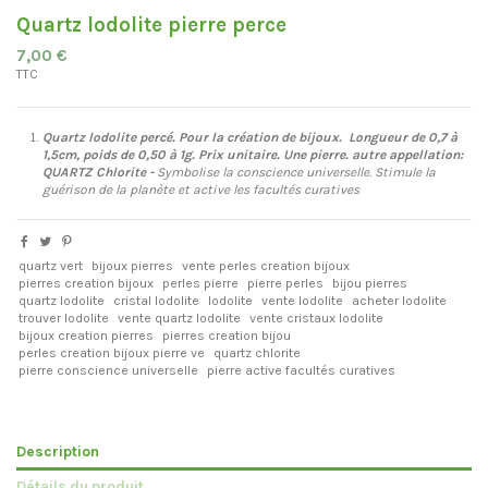
Quartz lodolite pierre perce
7,00 €
TTC
Quartz lodolite percé. Pour la création de bijoux. Longueur de 0,7 à
1,5cm, poids de 0,50 à 1g. Prix unitaire. Une pierre. autre appellation:
QUARTZ Chlorite -
Symbolise la conscience universelle. Stimule la
guérison de la planète et active les facultés curatives
quartz vert
bijoux pierres
vente perles creation bijoux
pierres creation bijoux
perles pierre
pierre perles
bijou pierres
quartz lodolite
cristal lodolite
lodolite
vente lodolite
acheter lodolite
trouver lodolite
vente quartz lodolite
vente cristaux lodolite
bijoux creation pierres
pierres creation bijou
perles creation bijoux pierre ve
quartz chlorite
pierre conscience universelle
pierre active facultés curatives
Description
Détails du produit